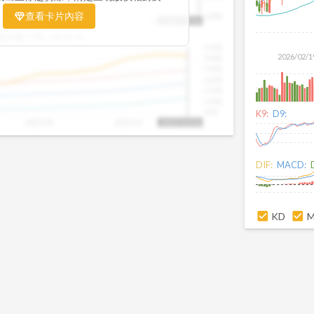
置。當股價落在上方紅色區間，代表股價
查看卡片內容
1000
25/09
2025/09
2025/10
2025/10/14
、短線可能過熱；反之，若接近下方綠色
盤距離下限:
38.09
%
現被低估的買進機會。五線譜不只是技術
1500
你掌握「合理價帶」與「長期趨勢」的工
2026/02/1
1400
更有依據、更有信心。
1300
1200
1100
1000
900
K9:
D9:
2025/09
2025/10
2025/10/14
DIF:
MACD:
KD