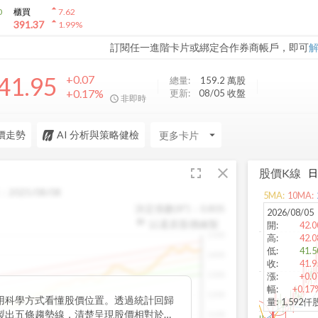
arrow_drop_up
0
櫃買
7.62
arrow_drop_up
391.37
1.99
%
訂閱任一進階卡片或綁定合作券商帳戶，即可
41.95
+0.07
總量:
159.2 萬
股
+0.17%
更新:
08/05 收盤
非即時
價走勢
AI 分析與策略健檢
arrow_drop_down
fullscreen
close
股價K線
：
2025/08/08
5
MA:
10
MA:
決定係數(R²)：
0.805
2026/08/05
以還原股價繪製
開
:
42.0
1500
高
:
42.0
低
:
41.5
1400
收
:
41.9
1300
漲
:
+0.0
幅
:
+0.17
1200
用科學方式看懂股價位置。透過統計回歸
量
:
1,592仟
製出五條趨勢線，清楚呈現股價相對於長
1100