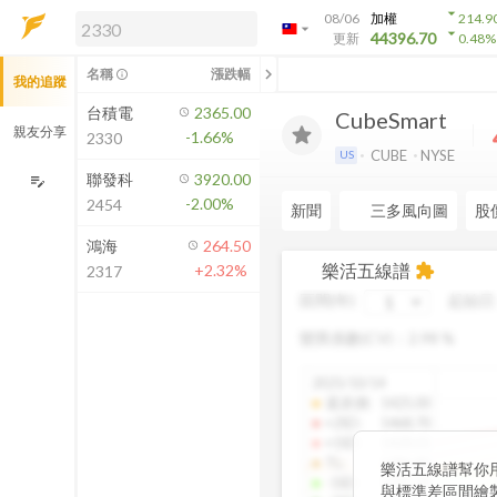
arrow_drop_down
08/06
加權
214.9
arrow_drop_down
arrow_drop_down
解鎖即時行情及進階功能
44396.70
更新
0.48
%
「綁定合作券商帳戶」或「訂閱任一
chevron_left
名稱
漲跌幅
info_outline
我的追蹤
方案」，即可解鎖以下功能：
即時行情
台積電
2365.00
CubeSmart
即時市況與排行
親友分享
-1.66%
2330
到價通知
CUBE
NYSE
US
成交金額熱力圖
聯發科
3920.00
edit_note
-2.00%
2454
前往方案訂閱
新聞
三多風向圖
股
如何綁定合作券商
鴻海
264.50
樂活五線譜
+2.32%
extension
2317
區間(年)
起始日
變異係數(CV)：
2.98
%
2025/10/14
還原價
:
1425.00
+2SD
:
1468.70
+1SD
:
1428.01
TL
:
1386.85
樂活五線譜幫你
-1SD
:
1345.34
與標準差區間繪