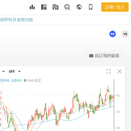
CUBE 樂活五
leaderboard
public
phone_iphone
註冊 / 登入
線譜
CUBE 樂活五線譜
解鎖即時及進階功能
VS
更強大的進階價量圖表
自訂我的版面
view_quilt
完整內容，僅限註冊會員使用
fullscreen
close
註冊/登入解鎖
20
MA:
60
MA:
MA 設定
settings
0
42
8
0
5
40
7
%
股
38