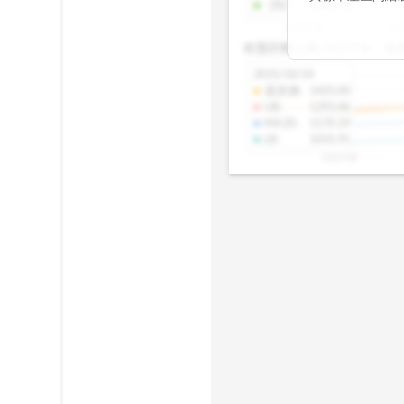
-2SD
:
1303.48
期均衡區間的位
2025/08
20
已偏離長期平均
收盤距離上限:
10.17
%
收
區間，則可能出
分析，更是幫助
2025/10/14
具，讓投資判斷
還原價
:
1425.00
UB
:
1293.46
MA20
:
1170.19
LB
:
1031.91
2025/08