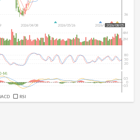
36
9
2026/04/08
2026/05/26
2026/07/14
2026/08/05
4M
2M
80
50
20
D-M:
0.5
0
-0.5
MACD
RSI