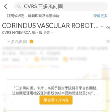
arrow_back_ios
search
CORINDUS VASCULAR ROBOTICS INC
-
-%
量:
-
股
訂閱或綁定，解鎖即時及進階功能
瞭解更多
CORINDUS VASCULAR ROBOTICS INC
-
-
-%
CVRS
NYSEARCA
量:
-
股
更新:
-
close
三多風向圖
extension
本圖運用機器運算將股價成本變動經過雙重分析，將傳統 6 條均線彙整
為三多線，用以分析短、中、長期趨勢。
顯示長多線
顯示高低點
短多
H.C.
arrow_drop_up
arrow_drop_up
短多線:
1426.00
中多線:
1366.85
長多線:
-
1496.0
1,400
1474.0
1195.22
1185.26
1,200
1155.38
1100.60
「三多風向圖」卡片，為長予投資學院與富果合作開發。
1140.44
1130.48
1120.52
1060.76
1,000
這個圖是運用機器運算將股價成本變動經過雙重分析，把
899.40
傳統 6 條均線彙整為三多線，用以分析短、中、長期股價
查看卡片內容
800
1426.0
812.75
趨勢。
2025/04/23
2025/07/16
2025/08/20
2025/09/24
100K