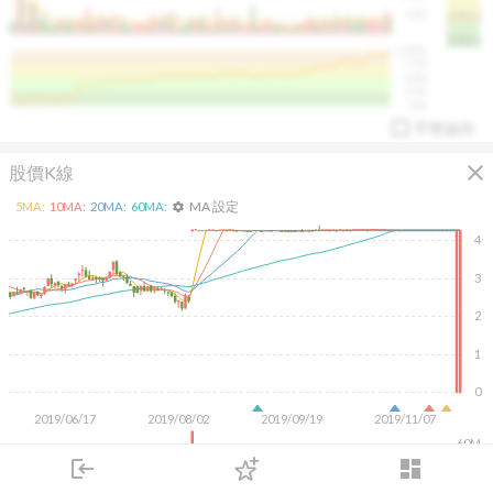
50K
1393.1
1381.1
%
100%
%
75%
%
50%
%
25%
%
0%
手勢操作
close
股價K線
MA 設定
5
MA:
10
MA:
20
MA:
60
MA:
settings
4
3
arrow_drop_up
PL 指標:
94.88
%
2
1
0
2019/06/17
2019/08/02
2019/09/19
2019/11/07
60M
40M
login
dashboard
20M
市場
追蹤
下單
交易
登入