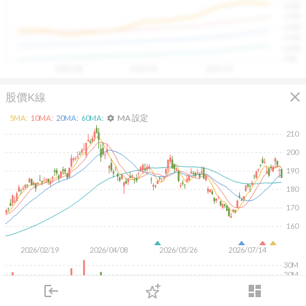
1400
具，讓投資判斷更有依據、更有信心。
1300
1200
1100
1000
900
2025/08
2025/09
2025/10
close
股價K線
MA 設定
5
MA:
10
MA:
20
MA:
60
MA:
settings
210
200
190
180
170
160
2026/02/19
2026/04/08
2026/05/26
2026/07/14
30M
20M
10M
login
dashboard
市場
追蹤
下單
交易
登入
KD
MACD
RSI
手勢操作