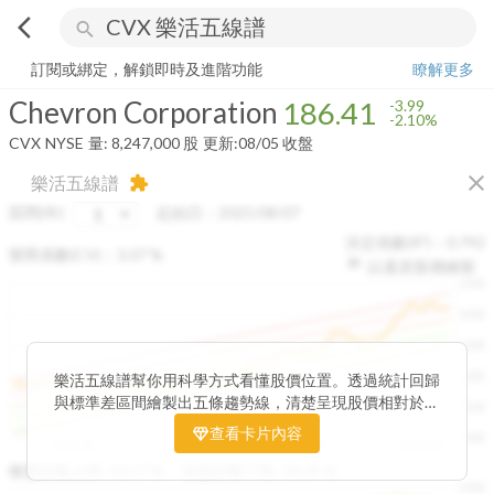
arrow_back_ios
search
Chevron Corporation
186.41
-2.10%
量:
8,247,000
股
訂閱或綁定，解鎖即時及進階功能
瞭解更多
Chevron Corporation
186.41
-3.99
-2.10%
CVX
NYSE
量:
8,247,000
股
更新:
08/05 收盤
close
樂活五線譜
extension
區間(年)
起始日：
2025/08/07
決定係數(R²)：
0.792
變異係數(CV)：
3.07
%
以還原股價繪製
1500
1400
1300
1200
樂活五線譜幫你用科學方式看懂股價位置。透過統計回歸
與標準差區間繪製出五條趨勢線，清楚呈現股價相對於長
1100
期均衡區間的位置。當股價落在上方紅色區間，代表股價
查看卡片內容
1000
已偏離長期平均、短線可能過熱；反之，若接近下方綠色
2025/08
2025/09
2025/09
2025/10
區間，則可能出現被低估的買進機會。五線譜不只是技術
收盤距離上限:
10.17
%
收盤距離下限:
38.09
%
1500
分析，更是幫助你掌握「合理價帶」與「長期趨勢」的工