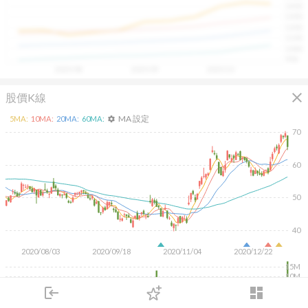
1400
具，讓投資判斷更有依據、更有信心。
1300
1200
1100
1000
900
2025/08
2025/09
2025/10
close
股價K線
MA 設定
5
MA:
10
MA:
20
MA:
60
MA:
settings
70
60
50
40
2020/08/03
2020/09/18
2020/11/04
2020/12/22
15M
10M
5M
login
dashboard
市場
追蹤
下單
交易
登入
KD
MACD
RSI
手勢操作