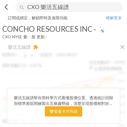
arrow_back_ios
search
CONCHO RESOURCES INC
-
-%
量:
-
股
訂閱或綁定，解鎖即時及進階功能
瞭解更多
CONCHO RESOURCES INC
-
-
-%
CXO
NYSE
量:
-
股
更新:
-
close
樂活五線譜
extension
區間(年)
起始日：
2025/08/07
決定係數(R²)：
0.792
變異係數(CV)：
3.07
%
以還原股價繪製
1500
1400
1300
1200
樂活五線譜幫你用科學方式看懂股價位置。透過統計回歸
與標準差區間繪製出五條趨勢線，清楚呈現股價相對於長
1100
期均衡區間的位置。當股價落在上方紅色區間，代表股價
查看卡片內容
1000
已偏離長期平均、短線可能過熱；反之，若接近下方綠色
2025/08
2025/09
2025/09
2025/10
區間，則可能出現被低估的買進機會。五線譜不只是技術
收盤距離上限:
10.17
%
收盤距離下限:
38.09
%
1500
分析，更是幫助你掌握「合理價帶」與「長期趨勢」的工