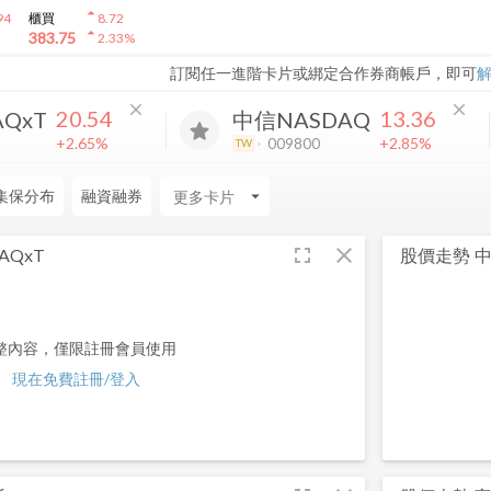
arrow_drop_up
94
櫃買
8.72
arrow_drop_up
383.75
2.33
%
訂閱任一進階卡片或綁定合作券商帳戶，即可
close
close
20.54
13.36
QxT
中信NASDAQ
+2.65%
+2.85%
009800
TW
集保分布
融資融券
arrow_drop_down
fullscreen
close
AQxT
股價走勢
中
整內容，僅限註冊會員使用
現在免費註冊/登入