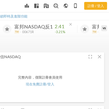
leaderboard
public
phone_iphone
註冊 / 登入
D 股價走勢
D 股價走勢
解鎖即時及進階功能
close
2.41
富邦NASDAQ反1
富邦NA
VS
-3.21%
00671R
0067
TW
TW
fullscreen
close
信NASDAQ
完整內容，僅限註冊會員使用
現在免費註冊/登入