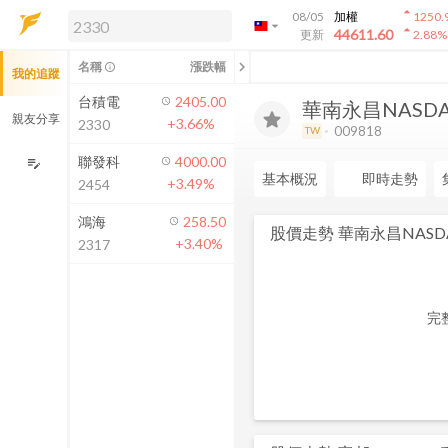
arrow_drop_up
08/05
加權
1250.
arrow_drop_down
arrow_drop_up
解鎖即時行情及進階功能
44611.60
更新
2.88
%
「綁定合作券商帳戶」或「訂閱任一
chevron_left
名稱
漲跌幅
info_outline
我的追蹤
方案」，即可解鎖以下功能：
即時行情
台積電
2405.00
華南永昌NASDA
即時市況與排行
親友分享
+3.66%
2330
009818
TW
到價通知
成交金額熱力圖
聯發科
4000.00
edit_note
基本概況
即時走勢
+3.49%
2454
前往方案訂閱
如何綁定合作券商
鴻海
258.50
股價走勢
華南永昌NASD
+3.40%
2317
完