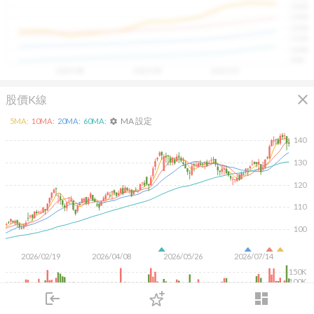
1400
具，讓投資判斷更有依據、更有信心。
1300
1200
1100
1000
900
2025/08
2025/09
2025/10
close
股價K線
MA 設定
5
MA:
10
MA:
20
MA:
60
MA:
settings
140
130
120
110
100
2026/02/19
2026/04/08
2026/05/26
2026/07/14
150K
100K
50K
login
dashboard
市場
追蹤
下單
交易
登入
KD
MACD
RSI
手勢操作