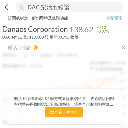
arrow_back_ios
search
Danaos Corporation
138.62
-0.07%
量:
119,000
股
訂閱或綁定，解鎖即時及進階功能
瞭解更多
Danaos Corporation
138.62
-0.10
-0.07%
DAC
NYSE
量:
119,000
股
更新:
08/05 收盤
close
樂活五線譜
extension
區間(年)
起始日：
2025/08/07
決定係數(R²)：
0.792
變異係數(CV)：
3.07
%
以還原股價繪製
1500
1400
1300
1200
樂活五線譜幫你用科學方式看懂股價位置。透過統計回歸
與標準差區間繪製出五條趨勢線，清楚呈現股價相對於長
1100
期均衡區間的位置。當股價落在上方紅色區間，代表股價
查看卡片內容
1000
已偏離長期平均、短線可能過熱；反之，若接近下方綠色
2025/08
2025/09
2025/09
2025/10
區間，則可能出現被低估的買進機會。五線譜不只是技術
收盤距離上限:
10.17
%
收盤距離下限:
38.09
%
1500
分析，更是幫助你掌握「合理價帶」與「長期趨勢」的工