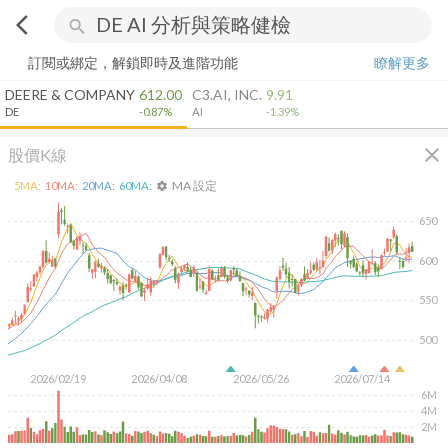
arrow_back_ios
search
訂閱或綁定，解鎖即時及進階功能
瞭解更多
DEERE & COMPANY
612.00
C3.AI, INC.
9.91
DE
-0.87%
AI
-1.39%
close
股價K線
MA 設定
5
MA:
10
MA:
20
MA:
60
MA:
settings
650
600
550
500
2026/02/19
2026/04/08
2026/05/26
2026/07/14
6M
4M
2M