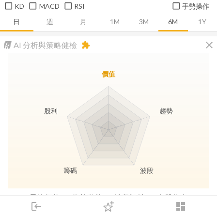
KD
MACD
RSI
手勢操作
日
週
月
1M
3M
6M
1Y
close
AI 分析與策略健檢
extension
價值
股利
趨勢
籌碼
波段
長線價值
趨勢動能
波段訊號
存股收息
login
dashboard
市場
追蹤
下單
交易
登入