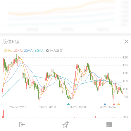
1400
具，讓投資判斷更有依據、更有信心。
1300
1200
1100
1000
900
2025/08
2025/09
2025/10
close
股價K線
MA 設定
5
MA:
10
MA:
20
MA:
60
MA:
settings
120
115
110
105
100
95
2026/02/23
2026/04/10
2026/05/28
2026/07/16
5M
login
dashboard
市場
追蹤
下單
交易
登入
KD
MACD
RSI
手勢操作