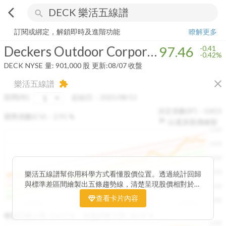
arrow_back_ios
search
Deckers Outdoor Corporation
97.46
-0.42%
量:
901,000
股
訂閱或綁定，解鎖即時及進階功能
瞭解更多
Deckers Outdoor Corporation
97.46
-0.41
-0.42%
DECK
NYSE
量:
901,000
股
更新:
08/07 收盤
close
樂活五線譜
extension
區間(年)
起始日：
2025/08/11
決定係數(R²)：
0.815
變異係數(CV)：
2.91
%
以還原股價繪製
1500
1400
1300
1200
樂活五線譜幫你用科學方式看懂股價位置。透過統計回歸
與標準差區間繪製出五條趨勢線，清楚呈現股價相對於長
1100
期均衡區間的位置。當股價落在上方紅色區間，代表股價
查看卡片內容
1000
已偏離長期平均、短線可能過熱；反之，若接近下方綠色
2025/08
2025/09
2025/09
2025/10
區間，則可能出現被低估的買進機會。五線譜不只是技術
收盤距離上限:
10.17
%
收盤距離下限:
38.09
%
1500
分析，更是幫助你掌握「合理價帶」與「長期趨勢」的工