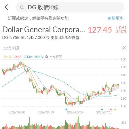
arrow_back_ios
search
Dollar General Corporation
127.45
+
0.40%
量:
1,437,000
股
訂閱或綁定，解鎖即時及進階功能
瞭解更多
Dollar General Corporation
127.45
+
0.51
0.40%
DG
NYSE
量:
1,437,000
股
更新:
08/06 收盤
close
股價K線
MA 設定
5
MA:
10
MA:
20
MA:
60
MA:
settings
160
150
140
130
120
110
100
2026/02/20
2026/04/09
2026/05/27
2026/07/15
5M