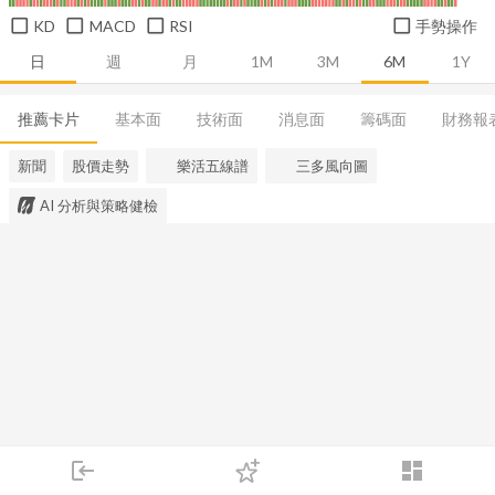
KD
MACD
RSI
手勢操作
日
週
月
1M
3M
6M
1Y
推薦卡片
基本面
技術面
消息面
籌碼面
財務報
新聞
股價走勢
樂活五線譜
三多風向圖
AI 分析與策略健檢
login
dashboard
市場
追蹤
下單
交易
登入