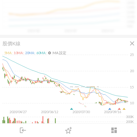
1400
具，讓投資判斷更有依據、更有信心。
1300
1200
1100
1000
900
2025/08
2025/09
2025/10
close
股價K線
MA 設定
5
MA:
10
MA:
20
MA:
60
MA:
settings
25
20
15
10
2020/04/27
2020/06/12
2020/07/30
2020/09/16
300K
200K
100K
login
dashboard
市場
追蹤
下單
交易
登入
KD
MACD
RSI
手勢操作