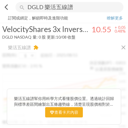
arrow_back_ios
search
VelocityShares 3x Inverse Gold ETN Linked to the S&P GSCI Gold Ind
訂閱或綁定，解鎖即時及進階功能
瞭解更多
VelocityShares 3x Inverse Gold ETN Linked to the S&P GSCI Gold Index ER
10.55
+
0.05
0.48%
DGLD
NASDAQ
量:
0
股
更新:
10/08 收盤
close
樂活五線譜
extension
區間(年)
起始日：
2025/08/11
決定係數(R²)：
0.815
變異係數(CV)：
2.91
%
以還原股價繪製
1500
1400
1300
1200
樂活五線譜幫你用科學方式看懂股價位置。透過統計回歸
與標準差區間繪製出五條趨勢線，清楚呈現股價相對於長
1100
期均衡區間的位置。當股價落在上方紅色區間，代表股價
查看卡片內容
1000
已偏離長期平均、短線可能過熱；反之，若接近下方綠色
2025/08
2025/09
2025/09
2025/10
區間，則可能出現被低估的買進機會。五線譜不只是技術
收盤距離上限:
10.17
%
收盤距離下限:
38.09
%
1500
分析，更是幫助你掌握「合理價帶」與「長期趨勢」的工