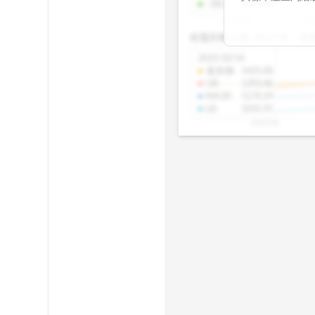
-2SD
:
1303.48
期均衡區間的位
2025/08
20
已偏離長期平均
收盤距離上限:
10.17
%
收
區間，則可能出
分析，更是幫助
2025/10/14
具，讓投資判斷
還原價
:
1425.00
UB
:
1293.46
MA20
:
1170.19
LB
:
1031.91
2025/08