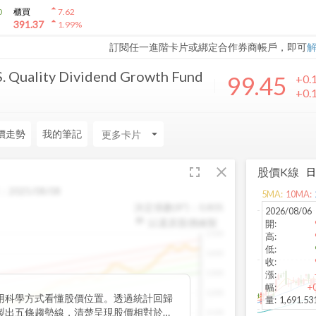
arrow_drop_up
0
櫃買
7.62
arrow_drop_up
391.37
1.99
%
訂閱任一進階卡片或綁定合作券商帳戶，即可
. Quality Dividend Growth Fund
99.45
+0.
+0.
價走勢
我的筆記
arrow_drop_down
fullscreen
close
股價K線
：
2025/08/08
5
MA:
10
MA:
決定係數(R²)：
0.805
2026/08/06
以還原股價繪製
開
:
1500
高
:
低
:
1400
收
:
1300
漲
:
幅
:
+
1200
用科學方式看懂股價位置。透過統計回歸
量
:
1,691.5
製出五條趨勢線，清楚呈現股價相對於長
1100