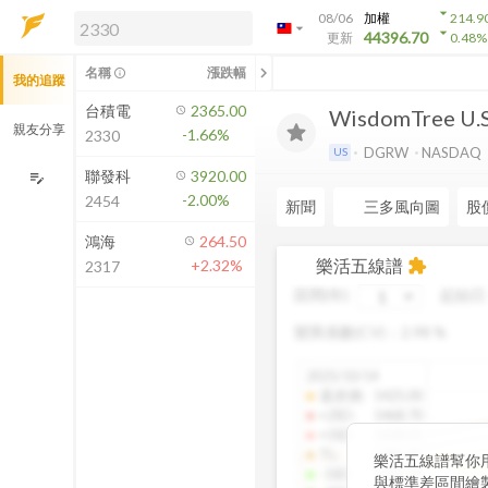
arrow_drop_down
08/06
加權
214.9
arrow_drop_down
arrow_drop_down
解鎖即時行情及進階功能
44396.70
更新
0.48
%
「綁定合作券商帳戶」或「訂閱任一
chevron_left
名稱
漲跌幅
info_outline
我的追蹤
方案」，即可解鎖以下功能：
即時行情
台積電
2365.00
WisdomTree U.S
即時市況與排行
親友分享
-1.66%
2330
到價通知
DGRW
NASDAQ
US
成交金額熱力圖
聯發科
3920.00
edit_note
-2.00%
2454
前往方案訂閱
新聞
三多風向圖
股
如何綁定合作券商
鴻海
264.50
樂活五線譜
+2.32%
extension
2317
區間(年)
起始日
變異係數(CV)：
2.98
%
2025/10/14
還原價
:
1425.00
+2SD
:
1468.70
+1SD
:
1428.01
TL
:
1386.85
樂活五線譜幫你
-1SD
:
1345.34
與標準差區間繪