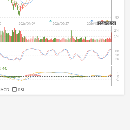
85
0
2026/04/09
2026/05/27
2026/07/15
2026/08/06
2M
1M
80
50
20
D-M:
1
0
-1
MACD
RSI