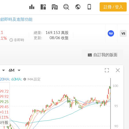
DGRW 樂活
leaderboard
public
phone_iphone
註冊 / 登入
五線譜
DGRW 樂活五線譜
解鎖即時及進階功能
11
總量:
169.153 萬
股
VS
11%
更新:
08/06 收盤
非即時
更強大的進階價量圖表
自訂我的版面
view_quilt
完整內容，僅限註冊會員使用
fullscreen
close
註冊/登入解鎖
20
MA:
60
MA:
MA 設定
settings
100
99.72
99.92
99.25
95
99.45
+0.11
0.11%
31仟股
90