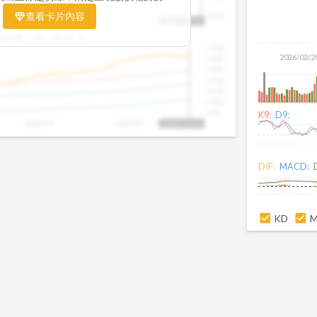
置。當股價落在上方紅色區間，代表股價
查看卡片內容
1000
25/09
2025/09
2025/10
2025/10/14
、短線可能過熱；反之，若接近下方綠色
盤距離下限:
38.09
%
現被低估的買進機會。五線譜不只是技術
1500
你掌握「合理價帶」與「長期趨勢」的工
2026/02/2
1400
更有依據、更有信心。
1300
1200
1100
1000
900
K9:
D9:
2025/09
2025/10
2025/10/14
DIF:
MACD:
KD