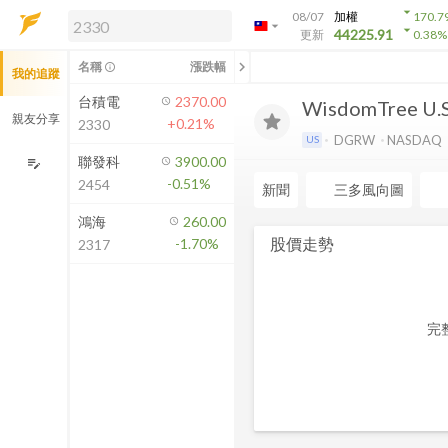
arrow_drop_down
08/07
加權
170.7
arrow_drop_down
arrow_drop_down
解鎖即時行情及進階功能
44225.91
更新
0.38
%
「綁定合作券商帳戶」或「訂閱任一
chevron_left
名稱
漲跌幅
info_outline
我的追蹤
方案」，即可解鎖以下功能：
即時行情
台積電
2370.00
WisdomTree U.S
即時市況與排行
親友分享
+0.21%
2330
到價通知
DGRW
NASDAQ
US
成交金額熱力圖
聯發科
3900.00
edit_note
-0.51%
2454
前往方案訂閱
新聞
三多風向圖
如何綁定合作券商
鴻海
260.00
股價走勢
-1.70%
2317
完