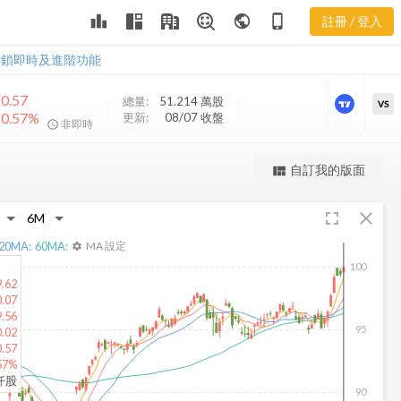
DGRW 股價
leaderboard
public
phone_iphone
註冊 / 登入
走勢
DGRW 股價走勢
解鎖即時及進階功能
0.57
總量:
51.214 萬
股
VS
0.57%
更新:
08/07 收盤
非即時
更強大的進階價量圖表
自訂我的版面
view_quilt
完整內容，僅限註冊會員使用
fullscreen
close
註冊/登入解鎖
20
MA:
60
MA:
MA 設定
settings
100
9.62
.07
9.56
95
.02
0.57
57%
4仟股
90