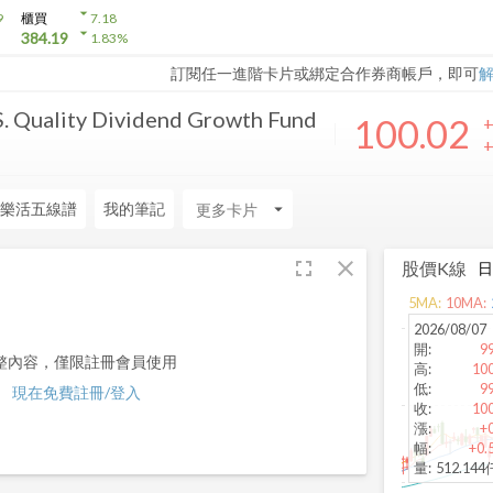
arrow_drop_down
9
櫃買
7.18
arrow_drop_down
384.19
1.83
%
訂閱任一進階卡片或綁定合作券商帳戶，即可
. Quality Dividend Growth Fund
100.02
+
+
樂活五線譜
我的筆記
arrow_drop_down
fullscreen
close
股價K線
5
MA:
10
MA:
2026/08/07
開
:
9
整內容，僅限註冊會員使用
高
:
100
低
:
9
現在免費註冊/登入
收
:
100
漲
:
+
幅
:
+0.
量
:
512.14