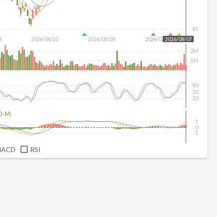
85
3
2026/04/10
2026/05/28
2026/07/16
2026/08/07
2M
1M
80
50
20
D-M:
1
0
-1
MACD
RSI