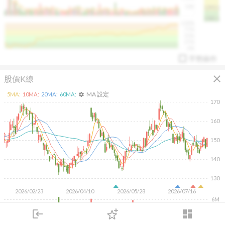
50K
1393.1
1381.1
%
100%
%
75%
%
50%
%
25%
%
0%
手勢操作
close
股價K線
MA 設定
5
MA:
10
MA:
20
MA:
60
MA:
settings
170
160
150
arrow_drop_up
PL 指標:
94.88
%
140
130
2026/02/23
2026/04/10
2026/05/28
2026/07/16
6M
4M
login
dashboard
2M
市場
追蹤
下單
交易
登入