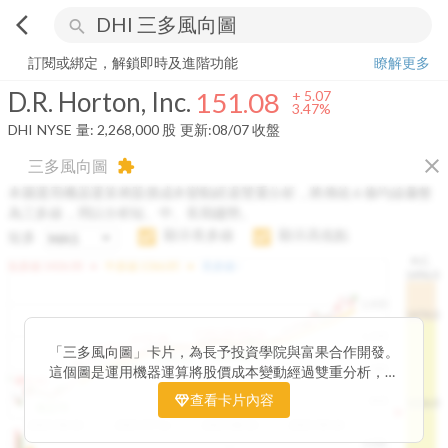
arrow_back_ios
search
D.R. Horton, Inc.
151.08
+
3.47%
量:
2,268,000
股
訂閱或綁定，解鎖即時及進階功能
瞭解更多
D.R. Horton, Inc.
151.08
+
5.07
3.47%
DHI
NYSE
量:
2,268,000
股
更新:
08/07 收盤
close
三多風向圖
extension
本圖運用機器運算將股價成本變動經過雙重分析，將傳統 6 條均線彙整
為三多線，用以分析短、中、長期趨勢。
顯示長多線
顯示高低點
短多
H.C.
arrow_drop_up
arrow_drop_up
短多線:
1426.00
中多線:
1366.85
長多線:
-
1496.0
1,400
1474.0
1195.22
1185.26
1,200
1155.38
1100.60
「三多風向圖」卡片，為長予投資學院與富果合作開發。
1140.44
1130.48
1120.52
1060.76
1,000
這個圖是運用機器運算將股價成本變動經過雙重分析，把
899.40
傳統 6 條均線彙整為三多線，用以分析短、中、長期股價
查看卡片內容
800
1426.0
812.75
趨勢。
2025/04/23
2025/07/16
2025/08/20
2025/09/24
100K