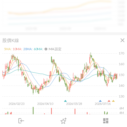
1400
具，讓投資判斷更有依據、更有信心。
1300
1200
1100
1000
900
2025/08
2025/09
2025/10
close
股價K線
MA 設定
5
MA:
10
MA:
20
MA:
60
MA:
settings
170
160
150
140
130
2026/02/23
2026/04/10
2026/05/28
2026/07/16
6M
4M
2M
login
dashboard
市場
追蹤
下單
交易
登入
KD
MACD
RSI
手勢操作