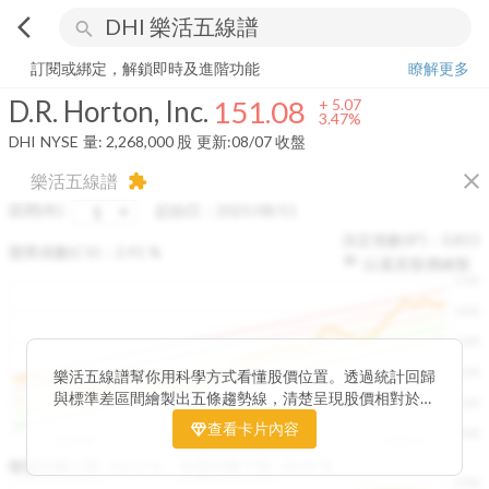
arrow_back_ios
search
D.R. Horton, Inc.
151.08
+
3.47%
量:
2,268,000
股
訂閱或綁定，解鎖即時及進階功能
瞭解更多
D.R. Horton, Inc.
151.08
+
5.07
3.47%
DHI
NYSE
量:
2,268,000
股
更新:
08/07 收盤
close
樂活五線譜
extension
區間(年)
起始日：
2025/08/11
決定係數(R²)：
0.815
變異係數(CV)：
2.91
%
以還原股價繪製
1500
1400
1300
1200
樂活五線譜幫你用科學方式看懂股價位置。透過統計回歸
與標準差區間繪製出五條趨勢線，清楚呈現股價相對於長
1100
期均衡區間的位置。當股價落在上方紅色區間，代表股價
查看卡片內容
1000
已偏離長期平均、短線可能過熱；反之，若接近下方綠色
2025/08
2025/09
2025/09
2025/10
區間，則可能出現被低估的買進機會。五線譜不只是技術
收盤距離上限:
10.17
%
收盤距離下限:
38.09
%
1500
分析，更是幫助你掌握「合理價帶」與「長期趨勢」的工