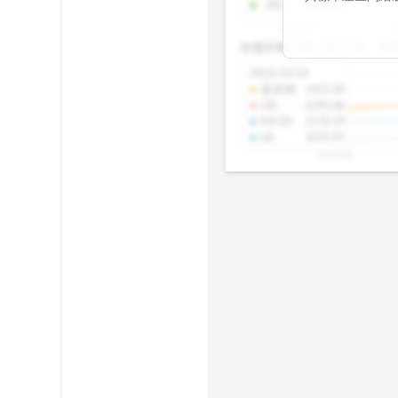
-2SD
:
1298.10
期均衡區間的位
2025/08
2
已偏離長期平均
收盤距離上限:
10.17
%
收
區間，則可能出
分析，更是幫助
2025/10/14
具，讓投資判斷
還原價
:
1425.00
UB
:
1293.46
MA20
:
1170.19
LB
:
1031.91
2025/08