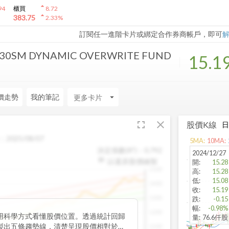
arrow_drop_up
94
櫃買
8.72
arrow_drop_up
383.75
2.33
%
訂閱任一進階卡片或綁定合作券商帳戶，即可
30SM DYNAMIC OVERWRITE FUND
15.1
價走勢
我的筆記
arrow_drop_down
fullscreen
close
股價K線
：
2025/08/07
5
MA:
10
MA:
決定係數(R²)：
0.792
2024/12/27
以還原股價繪製
開
:
15.28
1500
高
:
15.28
低
:
15.08
1400
收
:
15.19
1300
跌
:
-0.15
幅
:
-0.98%
1200
用科學方式看懂股價位置。透過統計回歸
量
:
76.6仟股
製出五條趨勢線，清楚呈現股價相對於長
1100