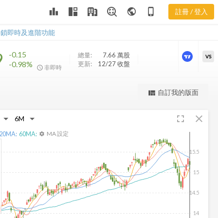
DIAX 樂活五
leaderboard
public
phone_iphone
註冊 / 登入
線譜
DIAX 樂活五線譜
解鎖即時及進階功能
9
-0.15
總量:
7.66 萬
股
VS
-0.98%
更新:
12/27 收盤
非即時
更強大的進階價量圖表
自訂我的版面
view_quilt
完整內容，僅限註冊會員使用
fullscreen
close
註冊/登入解鎖
20
MA:
60
MA:
MA 設定
settings
15.5
15
14.5
14