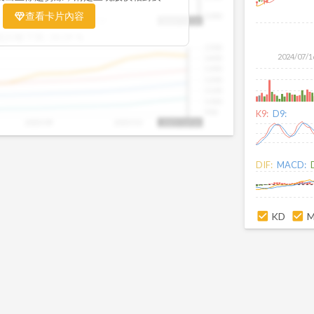
置。當股價落在上方紅色區間，代表股價
查看卡片內容
1000
025/09
2025/09
2025/10
2025/10/14
、短線可能過熱；反之，若接近下方綠色
盤距離下限:
38.09
%
現被低估的買進機會。五線譜不只是技術
1500
你掌握「合理價帶」與「長期趨勢」的工
2024/07/1
1400
更有依據、更有信心。
1300
1200
1100
1000
900
K9:
D9:
2025/09
2025/10
2025/10/14
DIF:
MACD:
KD