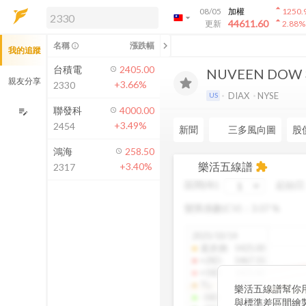
arrow_drop_up
08/05
加權
1250.
arrow_drop_down
arrow_drop_up
解鎖即時行情及進階功能
44611.60
更新
2.88
%
「綁定合作券商帳戶」或「訂閱任一
chevron_left
名稱
漲跌幅
info_outline
我的追蹤
方案」，即可解鎖以下功能：
即時行情
台積電
2405.00
NUVEEN DOW 
即時市況與排行
親友分享
+3.66%
2330
到價通知
DIAX
NYSE
US
成交金額熱力圖
聯發科
4000.00
edit_note
+3.49%
2454
前往方案訂閱
新聞
三多風向圖
股
如何綁定合作券商
鴻海
258.50
樂活五線譜
+3.40%
extension
2317
區間(年)
起始日
變異係數(CV)：
3.07
%
2025/10/14
還原價
:
1425.00
+2SD
:
1467.55
+1SD
:
1425.82
TL
:
1383.61
樂活五線譜幫你
-1SD
:
1341.04
與標準差區間繪