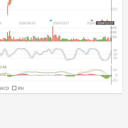
13.5
6
2024/08/30
2024/10/17
2024/12/04
2024/12/27
300K
200K
100K
80
50
20
D-M:
0.2
0
-0.2
MACD
RSI