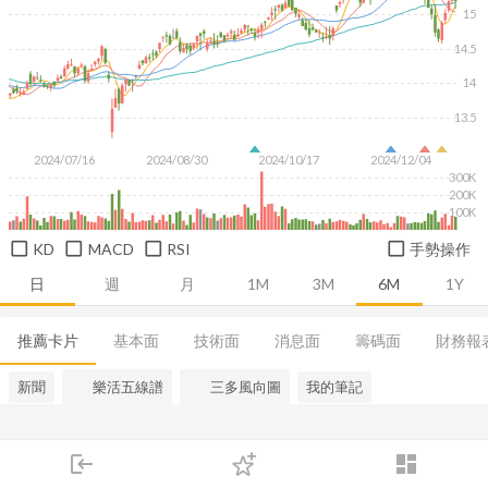
15
14.5
14
13.5
2024/07/16
2024/08/30
2024/10/17
2024/12/04
300K
200K
100K
KD
MACD
RSI
手勢操作
日
週
月
1M
3M
6M
1Y
推薦卡片
基本面
技術面
消息面
籌碼面
財務報
新聞
樂活五線譜
三多風向圖
我的筆記
login
dashboard
市場
追蹤
下單
交易
登入