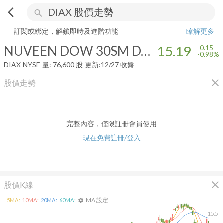
arrow_back_ios
search
NUVEEN DOW 30SM DYNAMIC OVERWRITE FUND
15.19
-0.98%
量
訂閱或綁定，解鎖即時及進階功能
瞭解更多
NUVEEN DOW 30SM DYNAMIC OVERWRITE FUND
15.19
-0.15
-0.98%
DIAX
NYSE
量:
76,600
股
更新:
12/27 收盤
close
股價走勢
完整內容，僅限註冊會員使用
現在免費註冊/登入
close
股價K線
MA 設定
5
MA:
10
MA:
20
MA:
60
MA:
settings
15.5