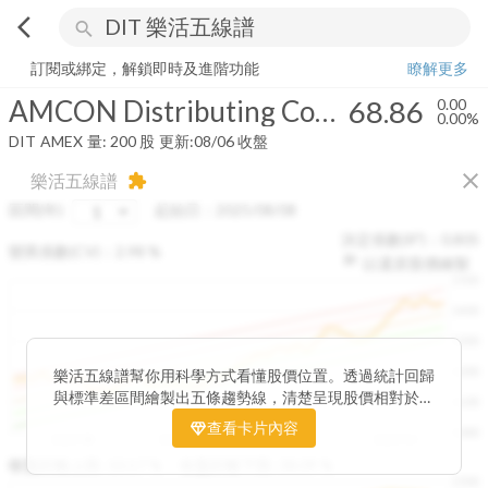
arrow_back_ios
search
AMCON Distributing Company
68.86
0.00%
量:
200
股
訂閱或綁定，解鎖即時及進階功能
瞭解更多
AMCON Distributing Company
68.86
0.00
0.00%
DIT
AMEX
量:
200
股
更新:
08/06 收盤
close
樂活五線譜
extension
區間(年)
起始日：
2025/08/08
決定係數(R²)：
0.805
變異係數(CV)：
2.98
%
以還原股價繪製
1500
1400
1300
1200
樂活五線譜幫你用科學方式看懂股價位置。透過統計回歸
與標準差區間繪製出五條趨勢線，清楚呈現股價相對於長
1100
期均衡區間的位置。當股價落在上方紅色區間，代表股價
查看卡片內容
1000
已偏離長期平均、短線可能過熱；反之，若接近下方綠色
2025/08
2025/09
2025/09
2025/10
區間，則可能出現被低估的買進機會。五線譜不只是技術
收盤距離上限:
10.17
%
收盤距離下限:
38.09
%
1500
分析，更是幫助你掌握「合理價帶」與「長期趨勢」的工