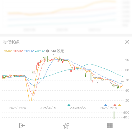
1400
具，讓投資判斷更有依據、更有信心。
1300
1200
1100
1000
900
2025/08
2025/09
2025/10
close
股價K線
MA 設定
5
MA:
10
MA:
20
MA:
60
MA:
settings
90
80
70
60
50
2026/02/20
2026/04/09
2026/05/27
2026/07/15
60K
40K
20K
login
dashboard
市場
追蹤
下單
交易
登入
KD
MACD
RSI
手勢操作