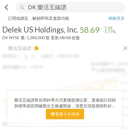
arrow_back_ios
search
Delek US Holdings, Inc.
58.69
-1.77%
量:
1,280,000
股
訂閱或綁定，解鎖即時及進階功能
瞭解更多
Delek US Holdings, Inc.
58.69
-1.06
-1.77%
DK
NYSE
量:
1,280,000
股
更新:
08/06 收盤
close
樂活五線譜
extension
區間(年)
起始日：
2025/08/08
決定係數(R²)：
0.805
變異係數(CV)：
2.98
%
以還原股價繪製
1500
1400
1300
1200
樂活五線譜幫你用科學方式看懂股價位置。透過統計回歸
與標準差區間繪製出五條趨勢線，清楚呈現股價相對於長
1100
期均衡區間的位置。當股價落在上方紅色區間，代表股價
查看卡片內容
1000
已偏離長期平均、短線可能過熱；反之，若接近下方綠色
2025/08
2025/09
2025/09
2025/10
區間，則可能出現被低估的買進機會。五線譜不只是技術
收盤距離上限:
10.17
%
收盤距離下限:
38.09
%
1500
分析，更是幫助你掌握「合理價帶」與「長期趨勢」的工