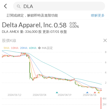
arrow_back_ios
search
Delta Apparel, Inc.
0.58
0.00%
量:
336,000
股
訂閱或綁定，解鎖即時及進階功能
瞭解更多
Delta Apparel, Inc.
0.58
0.00
0.00%
DLA
AMEX
量:
336,000
股
更新:
07/01 收盤
close
股價K線
MA 設定
5
MA:
10
MA:
20
MA:
60
MA:
settings
8
6
4
2
2024/01/12
2024/03/04
2024/04/19
2024/06/06
4M
2M