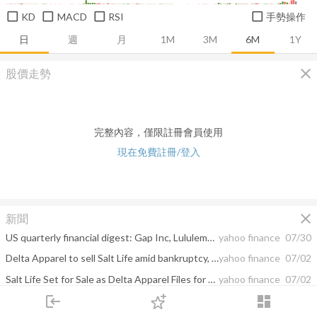
KD
MACD
RSI
手勢操作
日
週
月
1M
3M
6M
1Y
close
股價走勢
完整內容，僅限註冊會員使用
現在免費註冊/登入
close
新聞
US quarterly financial digest: Gap Inc, Lululemon, Kohl’s
yahoo finance
07/30
Delta Apparel to sell Salt Life amid bankruptcy, stock exchange delisting
yahoo finance
07/02
Salt Life Set for Sale as Delta Apparel Files for Bankruptcy
yahoo finance
07/02
login
dashboard
Soffe, Salt Life Clothing Seller Files for Bankruptcy
yahoo finance
07/01
市場
追蹤
下單
交易
登入