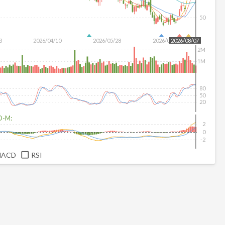
50
3
2026/04/10
2026/05/28
2026/07/16
2026/08/07
2M
1M
80
50
20
D-M:
2
0
-2
MACD
RSI