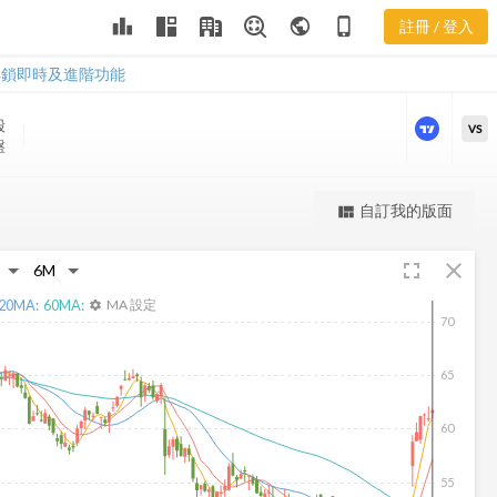
DLB 三多風向
leaderboard
public
phone_iphone
註冊 / 登入
圖
DLB 三多風向圖
解鎖即時及進階功能
股
VS
盤
更強大的進階價量圖表
自訂我的版面
view_quilt
完整內容，僅限註冊會員使用
fullscreen
close
註冊/登入解鎖
20
MA:
60
MA:
MA 設定
settings
70
65
60
55