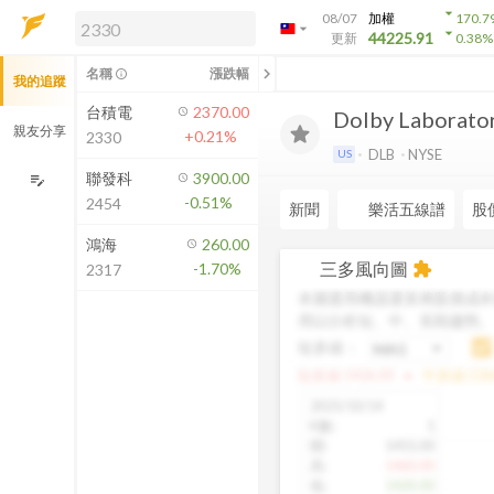
arrow_drop_down
08/07
加權
170.7
arrow_drop_down
arrow_drop_down
解鎖即時行情及進階功能
44225.91
更新
0.38
%
「綁定合作券商帳戶」或「訂閱任一
chevron_left
名稱
漲跌幅
info_outline
我的追蹤
方案」，即可解鎖以下功能：
即時行情
台積電
2370.00
Dolby Laboratori
即時市況與排行
親友分享
+0.21%
2330
到價通知
DLB
NYSE
US
成交金額熱力圖
聯發科
3900.00
edit_note
-0.51%
2454
前往方案訂閱
新聞
樂活五線譜
股
如何綁定合作券商
鴻海
260.00
三多風向圖
-1.70%
extension
2317
本圖運用機器運算將股價成本
用以分析短、中、長期趨勢
短多線：
arrow_drop_up
短多線:
1426.00
中多線:
136
2025/10/14
K數
:
1
開
:
1455.00
高
:
1460.00
低
:
1420.00