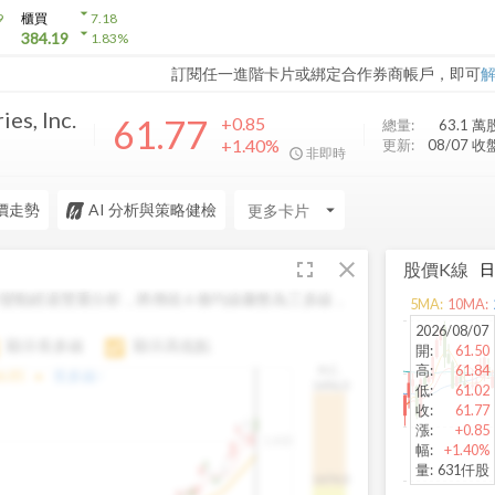
arrow_drop_down
9
櫃買
7.18
arrow_drop_down
384.19
1.83
%
訂閱任一進階卡片或綁定合作券商帳戶，即可
es, Inc.
61.77
+0.85
總量:
63.1 萬
+1.40%
更新:
08/07 收
非即時
價走勢
AI 分析與策略健檢
arrow_drop_down
fullscreen
close
股價K線
變動經過雙重分析，將傳統 6 條均線彙整為三多線，
5
MA:
10
MA:
。
2026/08/07
顯示長多線
顯示高低點
開
:
61.50
高
:
61.84
H.C.
arrow_drop_up
6.85
長多線:
-
1496.0
低
:
61.02
收
:
61.77
漲
:
+0.85
1,400
幅
:
+1.40%
量
:
631仟股
1474.0