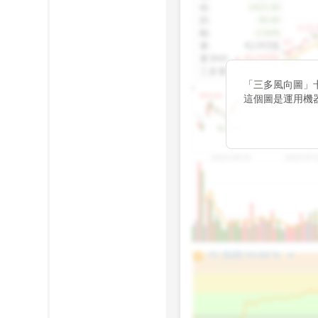
收
:
1425.00
跌
:
-30.00
1155.
幅
:
-2.06%
1100.60
量
:
42,092張
量5MA
:
▲ 43,010張
1060.76
三多量
:
-
「三多風向圖」
899.40
這個圖是運用機
傳統 6 條均線
趨勢。
812.75
2025/04/23
2025/07/
arrow_drop_up
100%
PL 指標:
94.88
%
75%
50%
25%