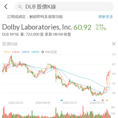
arrow_back_ios
search
Dolby Laboratories, Inc.
60.92
-0.72%
量:
722,000
股
訂閱或綁定，解鎖即時及進階功能
瞭解更多
Dolby Laboratories, Inc.
60.92
-0.44
-0.72%
DLB
NYSE
量:
722,000
股
更新:
08/06 收盤
close
股價K線
MA 設定
5
MA:
10
MA:
20
MA:
60
MA:
settings
70
65
60
55
50
2026/02/20
2026/04/09
2026/05/27
2026/07/15
2M
1M