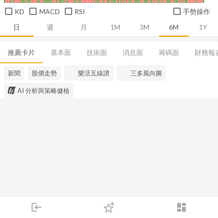
KD
MACD
RSI
手勢操作
日
週
月
1M
3M
6M
1Y
推薦卡片
基本面
技術面
消息面
籌碼面
財務報
新聞
股價走勢
樂活五線譜
三多風向圖
AI 分析與策略健檢
login
dashboard
市場
追蹤
下單
交易
登入