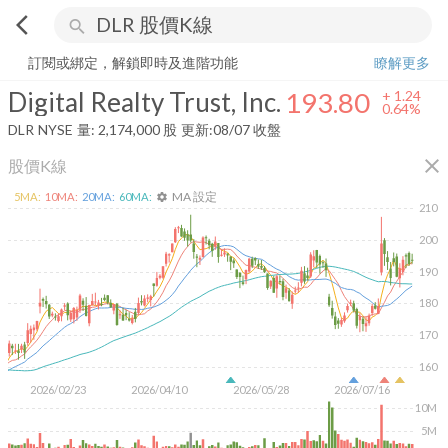
arrow_back_ios
search
Digital Realty Trust, Inc.
193.80
+
0.64%
量:
2,174,000
股
訂閱或綁定，解鎖即時及進階功能
瞭解更多
Digital Realty Trust, Inc.
193.80
+
1.24
0.64%
DLR
NYSE
量:
2,174,000
股
更新:
08/07 收盤
close
股價K線
MA 設定
5
MA:
10
MA:
20
MA:
60
MA:
settings
210
200
190
180
170
160
2026/02/23
2026/04/10
2026/05/28
2026/07/16
10M
5M