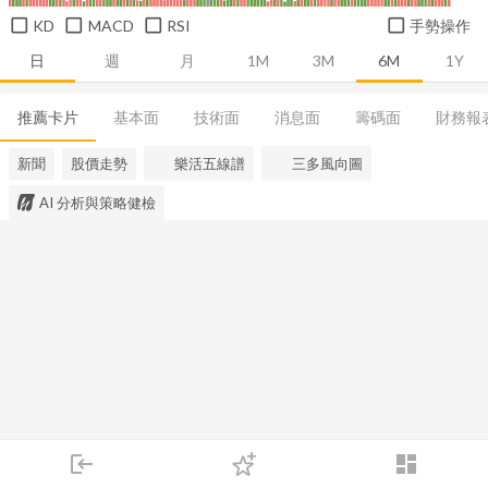
KD
MACD
RSI
手勢操作
日
週
月
1M
3M
6M
1Y
推薦卡片
基本面
技術面
消息面
籌碼面
財務報
新聞
股價走勢
樂活五線譜
三多風向圖
AI 分析與策略健檢
login
dashboard
市場
追蹤
下單
交易
登入