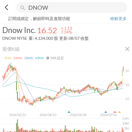
arrow_back_ios
search
Dnow Inc.
16.52
+
7.34%
量:
4,134,000
股
訂閱或綁定，解鎖即時及進階功能
瞭解更多
Dnow Inc.
16.52
+
1.13
7.34%
DNOW
NYSE
量:
4,134,000
股
更新:
08/07 收盤
close
股價K線
MA 設定
5
MA:
10
MA:
20
MA:
60
MA:
settings
16
14
12
2026/02/23
2026/04/10
2026/05/28
2026/07/16
15M
10M
5M