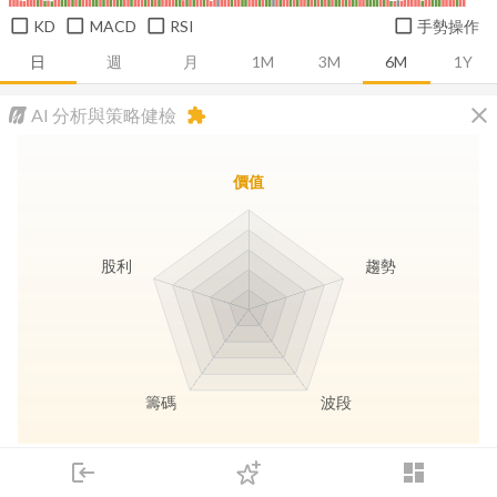
KD
MACD
RSI
手勢操作
日
週
月
1M
3M
6M
1Y
close
AI 分析與策略健檢
extension
價值
股利
趨勢
籌碼
波段
長線價值
趨勢動能
波段訊號
存股收息
login
dashboard
市場
追蹤
下單
交易
登入