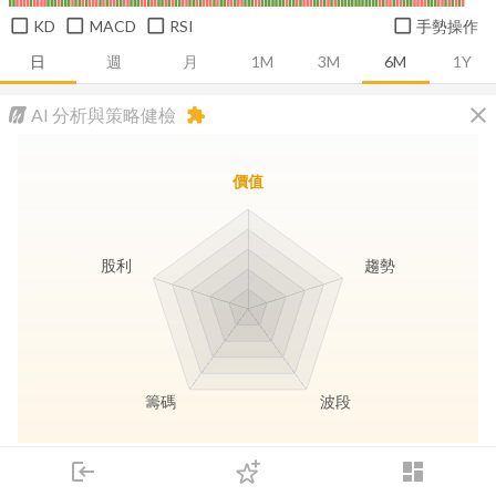
KD
MACD
RSI
手勢操作
日
週
月
1M
3M
6M
1Y
close
AI 分析與策略健檢
extension
價值
股利
趨勢
籌碼
波段
長線價值
趨勢動能
波段訊號
存股收息
login
dashboard
市場
追蹤
下單
交易
登入