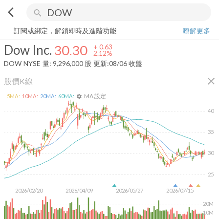
arrow_back_ios
search
Dow Inc.
30.30
+
2.12%
量:
9,296,000
股
訂閱或綁定，解鎖即時及進階功能
瞭解更多
Dow Inc.
30.30
+
0.63
2.12%
DOW
NYSE
量:
9,296,000
股
更新:
08/06 收盤
close
股價K線
MA 設定
5
MA:
10
MA:
20
MA:
60
MA:
settings
40
35
30
25
2026/02/20
2026/04/09
2026/05/27
2026/07/15
20M
10M