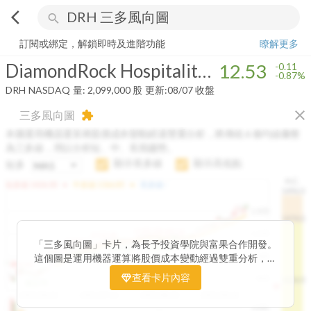
arrow_back_ios
search
DiamondRock Hospitality Company
12.53
-0.87%
量:
2,099,000
股
訂閱或綁定，解鎖即時及進階功能
瞭解更多
DiamondRock Hospitality Company
12.53
-0.11
-0.87%
DRH
NASDAQ
量:
2,099,000
股
更新:
08/07 收盤
close
三多風向圖
extension
本圖運用機器運算將股價成本變動經過雙重分析，將傳統 6 條均線彙整
為三多線，用以分析短、中、長期趨勢。
顯示長多線
顯示高低點
短多
H.C.
arrow_drop_up
arrow_drop_up
短多線:
1426.00
中多線:
1366.85
長多線:
-
1496.0
1,400
1474.0
1195.22
1185.26
1,200
1155.38
1100.60
「三多風向圖」卡片，為長予投資學院與富果合作開發。
1140.44
1130.48
1120.52
1060.76
1,000
這個圖是運用機器運算將股價成本變動經過雙重分析，把
899.40
傳統 6 條均線彙整為三多線，用以分析短、中、長期股價
查看卡片內容
800
1426.0
812.75
趨勢。
2025/04/23
2025/07/16
2025/08/20
2025/09/24
100K