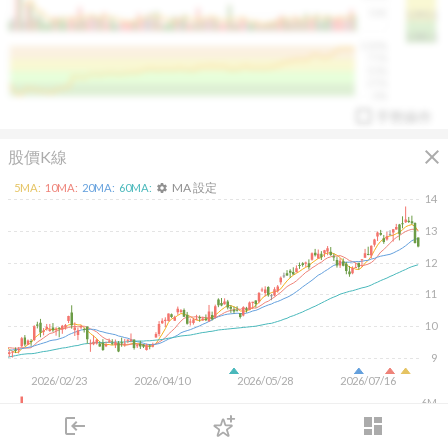
50K
1393.1
1381.1
%
100%
%
75%
%
50%
%
25%
%
0%
手勢操作
close
股價K線
MA 設定
5
MA:
10
MA:
20
MA:
60
MA:
settings
14
13
12
arrow_drop_up
PL 指標:
94.88
%
11
10
9
2026/02/23
2026/04/10
2026/05/28
2026/07/16
6M
4M
login
dashboard
2M
市場
追蹤
下單
交易
登入