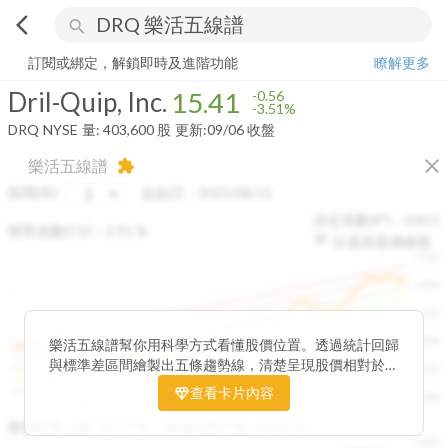
arrow_back_ios
search
Dril-Quip, Inc.
15.41
-3.51%
量:
403,600
股
訂閱或綁定，解鎖即時及進階功能
瞭解更多
Dril-Quip, Inc.
15.41
-0.56
-3.51%
DRQ
NYSE
量:
403,600
股
更新:
09/06 收盤
close
樂活五線譜
extension
區間(年)
起始日：
2025/08/11
決定係數(R²)：
0.815
變異係數(CV)：
2.91
%
以還原股價繪製
1500
1400
1300
1200
樂活五線譜幫你用科學方式看懂股價位置。透過統計回歸
與標準差區間繪製出五條趨勢線，清楚呈現股價相對於長
1100
期均衡區間的位置。當股價落在上方紅色區間，代表股價
查看卡片內容
1000
已偏離長期平均、短線可能過熱；反之，若接近下方綠色
2025/08
2025/09
2025/09
2025/10
區間，則可能出現被低估的買進機會。五線譜不只是技術
收盤距離上限:
10.17
%
收盤距離下限:
38.09
%
1500
分析，更是幫助你掌握「合理價帶」與「長期趨勢」的工