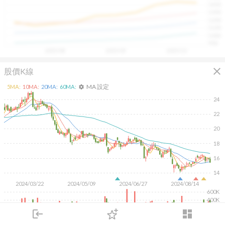
1400
具，讓投資判斷更有依據、更有信心。
1300
1200
1100
1000
900
2025/08
2025/09
2025/10
close
股價K線
MA 設定
5
MA:
10
MA:
20
MA:
60
MA:
settings
24
22
20
18
16
14
2024/03/22
2024/05/09
2024/06/27
2024/08/14
600K
400K
200K
login
dashboard
市場
追蹤
下單
交易
登入
KD
MACD
RSI
手勢操作