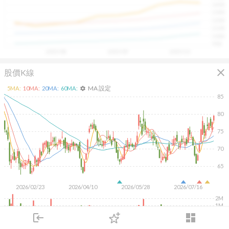
1400
具，讓投資判斷更有依據、更有信心。
1300
1200
1100
1000
900
2025/08
2025/09
2025/10
close
股價K線
MA 設定
5
MA:
10
MA:
20
MA:
60
MA:
settings
85
80
75
70
65
2026/02/23
2026/04/10
2026/05/28
2026/07/16
2M
1M
500K
login
dashboard
市場
追蹤
下單
交易
登入
KD
MACD
RSI
手勢操作