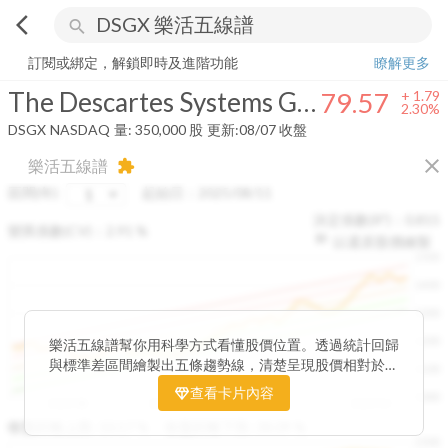
arrow_back_ios
search
The Descartes Systems Group Inc.
79.57
+
2.30%
量:
350,000
股
訂閱或綁定，解鎖即時及進階功能
瞭解更多
The Descartes Systems Group Inc.
79.57
+
1.79
2.30%
DSGX
NASDAQ
量:
350,000
股
更新:
08/07 收盤
close
樂活五線譜
extension
區間(年)
起始日：
2025/08/11
決定係數(R²)：
0.815
變異係數(CV)：
2.91
%
以還原股價繪製
1500
1400
1300
1200
樂活五線譜幫你用科學方式看懂股價位置。透過統計回歸
與標準差區間繪製出五條趨勢線，清楚呈現股價相對於長
1100
期均衡區間的位置。當股價落在上方紅色區間，代表股價
查看卡片內容
1000
已偏離長期平均、短線可能過熱；反之，若接近下方綠色
2025/08
2025/09
2025/09
2025/10
區間，則可能出現被低估的買進機會。五線譜不只是技術
收盤距離上限:
10.17
%
收盤距離下限:
38.09
%
1500
分析，更是幫助你掌握「合理價帶」與「長期趨勢」的工