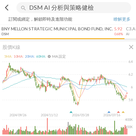
arrow_back_ios
search
訂閱或綁定，解鎖即時及進階功能
瞭解更多
BNY MELLON STRATEGIC MUNICIPAL BOND FUND, INC.
5.92
C3.AI
DSM
0.68%
AI
close
股價K線
MA 設定
5
MA:
10
MA:
20
MA:
60
MA:
settings
6.4
6.2
6
5.8
2024/09/26
2024/11/12
2026/05/28
2026/07/16
400K
200K