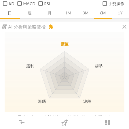
KD
MACD
RSI
手勢操作
日
週
月
1M
3M
6M
1Y
close
AI 分析與策略健檢
extension
價值
股利
趨勢
籌碼
波段
長線價值
趨勢動能
波段訊號
存股收息
login
dashboard
市場
追蹤
下單
交易
登入