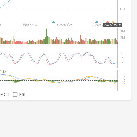
135
3
2026/04/10
2026/05/28
2026/07/16
2026/08/07
4M
2M
80
50
20
D-M:
2
0
-2
MACD
RSI