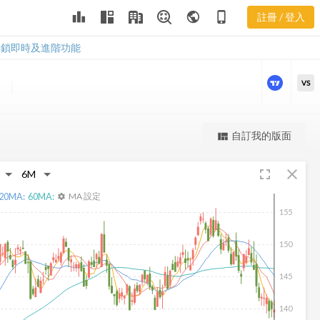
leaderboard
public
phone_iphone
註冊 / 登入
DTE 新聞
DTE 新聞
解鎖即時及進階功能
VS
更強大的進階價量圖表
自訂我的版面
view_quilt
完整內容，僅限註冊會員使用
fullscreen
close
註冊/登入解鎖
20
MA:
60
MA:
MA 設定
settings
155
150
145
140