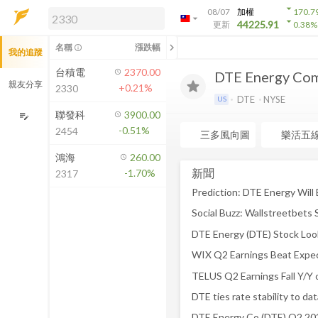
arrow_drop_down
08/07
加權
170.7
arrow_drop_down
arrow_drop_down
解鎖即時行情及進階功能
44225.91
更新
0.38
%
「綁定合作券商帳戶」或「訂閱任一
chevron_left
名稱
漲跌幅
info_outline
我的追蹤
方案」，即可解鎖以下功能：
即時行情
台積電
2370.00
DTE Energy Co
即時市況與排行
親友分享
+0.21%
2330
到價通知
DTE
NYSE
US
成交金額熱力圖
聯發科
3900.00
edit_note
-0.51%
2454
前往方案訂閱
三多風向圖
樂活五
如何綁定合作券商
鴻海
260.00
新聞
-1.70%
2317
Prediction: DTE Energy Will