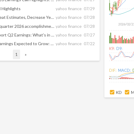
 Highlights
yahoo finance
07/29
DTE Energy's Q2 Earnings Beat Estimates, Decrease Year Over Year
yahoo finance
07/28
2026/02/2
DTE Energy reports second quarter 2026 accomplishments, investments and earnings
yahoo finance
07/28
DTE Energy Gears Up to Report Q2 Earnings: What's in the Cards?
yahoo finance
07/27
WEC Energy Group (WEC) Earnings Expected to Grow: Should You Buy?
yahoo finance
07/22
K9:
D9:
1
»
DIF:
MACD:
KD