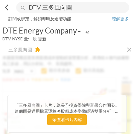
arrow_back_ios
search
DTE Energy Company
-
-%
量:
-
股
訂閱或綁定，解鎖即時及進階功能
瞭解更多
DTE Energy Company
-
-
-%
DTV
NYSE
量:
-
股
更新:
-
close
三多風向圖
extension
本圖運用機器運算將股價成本變動經過雙重分析，將傳統 6 條均線彙整
為三多線，用以分析短、中、長期趨勢。
顯示長多線
顯示高低點
短多
H.C.
arrow_drop_up
arrow_drop_up
短多線:
1426.00
中多線:
1366.85
長多線:
-
1496.0
1,400
1474.0
1195.22
1185.26
1,200
1155.38
1100.60
「三多風向圖」卡片，為長予投資學院與富果合作開發。
1140.44
1130.48
1120.52
1060.76
1,000
這個圖是運用機器運算將股價成本變動經過雙重分析，把
899.40
傳統 6 條均線彙整為三多線，用以分析短、中、長期股價
查看卡片內容
800
1426.0
812.75
趨勢。
2025/04/23
2025/07/16
2025/08/20
2025/09/24
100K