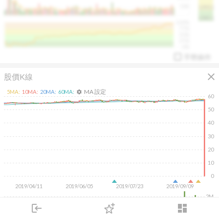
50K
1393.1
1381.1
%
100%
%
75%
%
50%
%
25%
%
0%
手勢操作
close
股價K線
MA 設定
5
MA:
10
MA:
20
MA:
60
MA:
settings
60
50
40
30
arrow_drop_up
PL 指標:
94.88
%
20
10
0
2019/04/11
2019/06/05
2019/07/23
2019/09/09
2M
login
dashboard
1M
市場
追蹤
下單
交易
登入