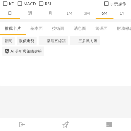
KD
MACD
RSI
手勢操作
日
週
月
1M
3M
6M
1Y
推薦卡片
基本面
技術面
消息面
籌碼面
財務報
新聞
股價走勢
樂活五線譜
三多風向圖
AI 分析與策略健檢
login
dashboard
市場
追蹤
下單
交易
登入