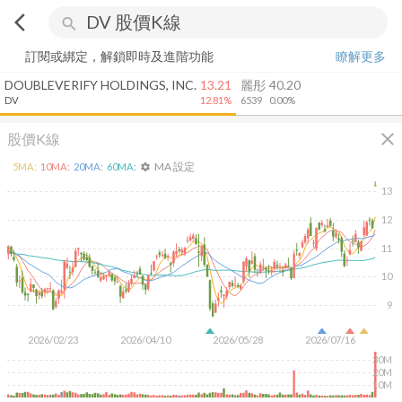
arrow_back_ios
search
訂閱或綁定，解鎖即時及進階功能
瞭解更多
DOUBLEVERIFY HOLDINGS, INC.
13.21
麗彤
40.20
DV
12.81%
6539
0.00%
close
股價K線
MA 設定
5
MA:
10
MA:
20
MA:
60
MA:
settings
13
12
11
10
9
2026/02/23
2026/04/10
2026/05/28
2026/07/16
30M
20M
10M