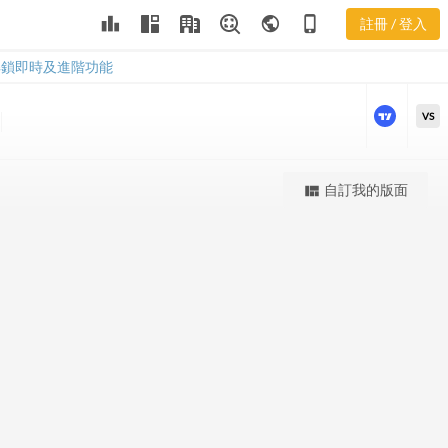
leaderboard
public
phone_iphone
註冊 / 登入
DVD 股價K線
DVD 股價K線
解鎖即時及進階功能
VS
更強大的進階價量圖表
自訂我的版面
view_quilt
完整內容，僅限註冊會員使用
註冊/登入解鎖