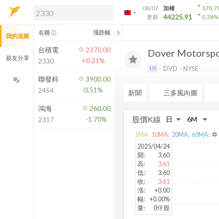
arrow_drop_down
08/07
加權
170.7
arrow_drop_down
arrow_drop_down
解鎖即時行情及進階功能
44225.91
更新
0.38
%
「綁定合作券商帳戶」或「訂閱任一
chevron_left
名稱
漲跌幅
info_outline
我的追蹤
方案」，即可解鎖以下功能：
即時行情
台積電
2370.00
Dover Motorspor
即時市況與排行
親友分享
+0.21%
2330
到價通知
DVD
NYSE
US
成交金額熱力圖
聯發科
3900.00
edit_note
-0.51%
2454
前往方案訂閱
新聞
三多風向圖
如何綁定合作券商
鴻海
260.00
股價K線
-1.70%
2317
5
MA:
10
MA:
20
MA:
60
MA:
settings
2025/04/24
開
:
3.60
高
:
3.61
低
:
3.60
收
:
3.61
漲
:
+0.00
幅
:
+0.00%
量
:
0仟股