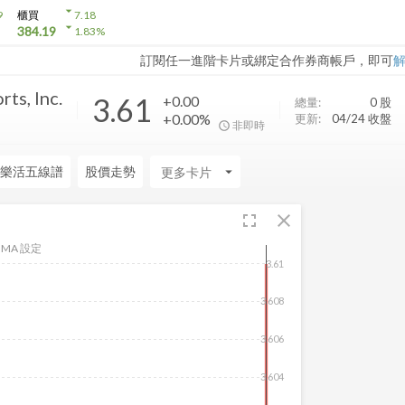
arrow_drop_down
9
櫃買
7.18
arrow_drop_down
384.19
1.83
%
訂閱任一進階卡片或綁定合作券商帳戶，即可
ts, Inc.
3.61
+0.00
總量:
0
股
+0.00%
更新:
04/24 收盤
非即時
樂活五線譜
股價走勢
arrow_drop_down
fullscreen
close
MA 設定
3.61
3.608
3.606
3.604