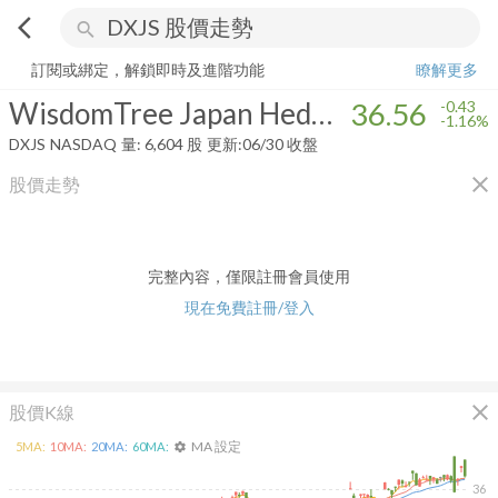
arrow_back_ios
search
WisdomTree Japan Hedged SmallCap Equity Fund
36.56
-1.16%
量:
6,
訂閱或綁定，解鎖即時及進階功能
瞭解更多
WisdomTree Japan Hedged SmallCap Equity Fund
36.56
-0.43
-1.16%
DXJS
NASDAQ
量:
6,604
股
更新:
06/30 收盤
close
股價走勢
完整內容，僅限註冊會員使用
現在免費註冊/登入
close
股價K線
MA 設定
5
MA:
10
MA:
20
MA:
60
MA:
settings
36