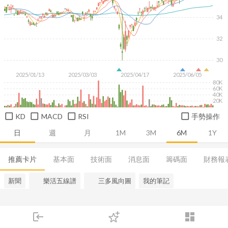
34
32
30
2025/01/13
2025/03/03
2025/04/17
2025/06/05
80K
60K
40K
20K
KD
MACD
RSI
手勢操作
日
週
月
1M
3M
6M
1Y
推薦卡片
基本面
技術面
消息面
籌碼面
財務報
新聞
樂活五線譜
三多風向圖
我的筆記
login
dashboard
市場
追蹤
下單
交易
登入