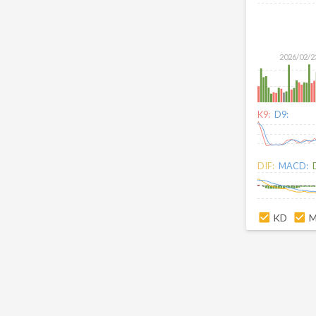
2026/02/2
K9:
D9:
DIF:
MACD:
KD