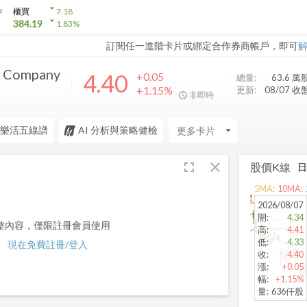
arrow_drop_down
9
櫃買
7.18
arrow_drop_down
384.19
1.83
%
訂閱任一進階卡片或綁定合作券商帳戶，即可
it Company
4.40
+0.05
總量:
63.6 萬
+1.15%
更新:
08/07 收
非即時
樂活五線譜
AI 分析與策略健檢
arrow_drop_down
fullscreen
close
股價K線
5
MA:
10
MA:
2026/08/07
開
:
4.34
整內容，僅限註冊會員使用
高
:
4.41
低
:
4.33
現在免費註冊/登入
收
:
4.40
漲
:
+0.05
幅
:
+1.15%
量
:
636仟股