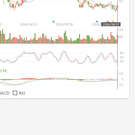
4.5
3
2026/04/10
2026/05/28
2026/07/16
2026/08/07
1M
500K
80
50
20
D-M:
0.2
0
-0.2
MACD
RSI