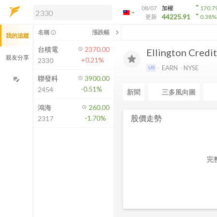
arrow_drop_down
08/07
加權
170.7
arrow_drop_down
arrow_drop_down
解鎖即時行情及進階功能
44225.91
更新
0.38
%
「綁定合作券商帳戶」或「訂閱任一
chevron_left
名稱
漲跌幅
info_outline
我的追蹤
方案」，即可解鎖以下功能：
即時行情
台積電
2370.00
Ellington Cred
即時市況與排行
親友分享
+0.21%
2330
到價通知
EARN
NYSE
US
成交金額熱力圖
聯發科
3900.00
edit_note
-0.51%
2454
前往方案訂閱
新聞
三多風向圖
如何綁定合作券商
鴻海
260.00
股價走勢
-1.70%
2317
完