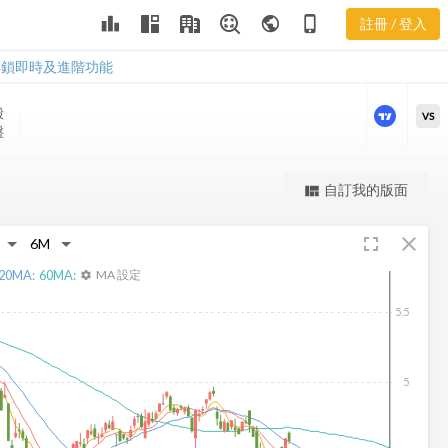
EARN 股價走
leaderboard
public
phone_iphone
註冊 / 登入
勢
EARN 股價走勢
解鎖即時及進階功能
股
VS
盤
更強大的進階價量圖表
自訂我的版面
view_quilt
完整內容，僅限註冊會員使用
fullscreen
close
註冊/登入解鎖
20
MA:
60
MA:
MA 設定
settings
5.5
5