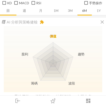
KD
MACD
RSI
手勢操作
日
週
月
1M
3M
6M
1Y
close
AI 分析與策略健檢
extension
價值
股利
趨勢
籌碼
波段
長線價值
趨勢動能
波段訊號
存股收息
login
dashboard
市場
追蹤
下單
交易
登入