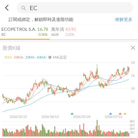
arrow_back_ios
search
訂閱或綁定，解鎖即時及進階功能
瞭解更多
ECOPETROL S.A.
16.78
萬年清
43.95
EC
-3.56%
6624
2.33%
close
股價K線
MA 設定
5
MA:
10
MA:
20
MA:
60
MA:
settings
18
16
14
12
2026/02/23
2026/04/10
2026/05/28
2026/07/16
8M
6M
4M
2M