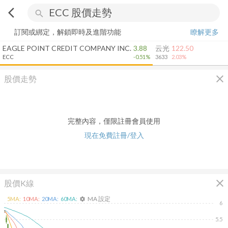
arrow_back_ios
search
訂閱或綁定，解鎖即時及進階功能
瞭解更多
EAGLE POINT CREDIT COMPANY INC.
3.88
云光
122.50
ECC
-0.51%
3633
2.03%
close
股價走勢
完整內容，僅限註冊會員使用
現在免費註冊/登入
close
股價K線
MA 設定
5
MA:
10
MA:
20
MA:
60
MA:
settings
6
5.5