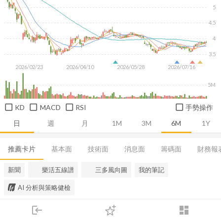
5
4.5
4
3.5
2026/02/23
2026/04/10
2026/05/28
2026/07/16
5M
KD
MACD
RSI
手勢操作
日
週
月
1M
3M
6M
1Y
推薦卡片
基本面
技術面
消息面
籌碼面
財務報
新聞
樂活五線譜
三多風向圖
我的筆記
AI 分析與策略健檢
login
dashboard
市場
追蹤
下單
交易
登入