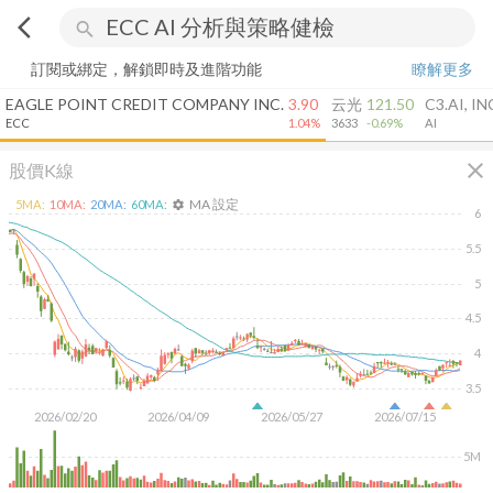
arrow_back_ios
search
訂閱或綁定，解鎖即時及進階功能
瞭解更多
EAGLE POINT CREDIT COMPANY INC.
3.90
云光
121.50
C3.AI, IN
ECC
1.04%
3633
-0.69%
AI
close
股價K線
MA 設定
5
MA:
10
MA:
20
MA:
60
MA:
settings
6
5.5
5
4.5
4
3.5
2026/02/20
2026/04/09
2026/05/27
2026/07/15
5M