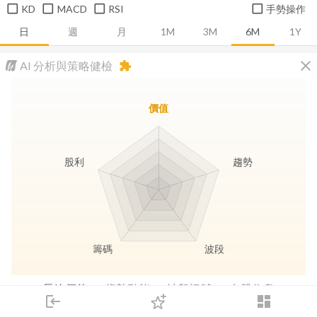
KD
MACD
RSI
手勢操作
日
週
月
1M
3M
6M
1Y
close
AI 分析與策略健檢
extension
價值
股利
趨勢
籌碼
波段
長線價值
趨勢動能
波段訊號
存股收息
login
dashboard
市場
追蹤
下單
交易
登入