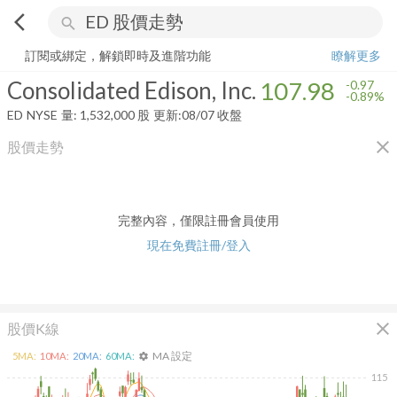
arrow_back_ios
search
Consolidated Edison, Inc.
107.98
-0.89%
量:
1,532,000
股
訂閱或綁定，解鎖即時及進階功能
瞭解更多
Consolidated Edison, Inc.
107.98
-0.97
-0.89%
ED
NYSE
量:
1,532,000
股
更新:
08/07 收盤
close
股價走勢
完整內容，僅限註冊會員使用
現在免費註冊/登入
close
股價K線
MA 設定
5
MA:
10
MA:
20
MA:
60
MA:
settings
115