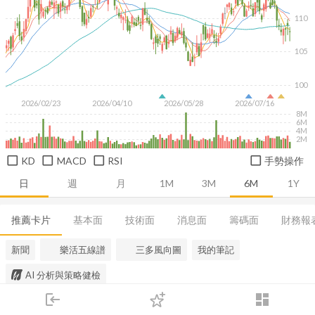
110
105
100
2026/02/23
2026/04/10
2026/05/28
2026/07/16
8M
6M
4M
2M
KD
MACD
RSI
手勢操作
日
週
月
1M
3M
6M
1Y
推薦卡片
基本面
技術面
消息面
籌碼面
財務報
新聞
樂活五線譜
三多風向圖
我的筆記
AI 分析與策略健檢
login
dashboard
市場
追蹤
下單
交易
登入