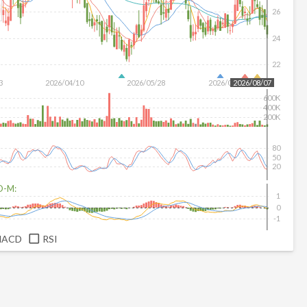
26
24
22
3
2026/04/10
2026/05/28
2026/07/16
2026/08/07
600K
400K
200K
80
50
20
D-M:
1
0
-1
MACD
RSI