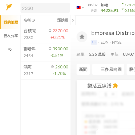
arrow_drop_down
08/07
加權
170.7
arrow_drop_down
arrow_drop_down
解鎖即時行情及進階功能
44225.91
更新
0.38
%
「綁定合作券商帳戶」或「訂閱任一
chevron_left
名稱
漲跌幅
info_outline
我的追蹤
方案」，即可解鎖以下功能：
即時行情
台積電
2370.00
Empresa Distrib
即時市況與排行
親友分享
+0.21%
2330
到價通知
EDN
NYSE
US
成交金額熱力圖
聯發科
3900.00
edit_note
總量:
5.25 萬
股
更新:
08/0
-0.51%
2454
前往方案訂閱
如何綁定合作券商
鴻海
260.00
新聞
三多風向圖
股
-1.70%
2317
樂活五線譜
extension
區間(年)
起始日
變異係數(CV)：
2.91
%
2025/10/14
還原價
:
1425.00
+2SD
:
1469.94
+1SD
:
1430.18