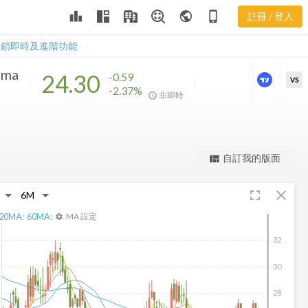
EDN 樂活五線
leaderboard
public
phone_iphone
註冊 / 登入
譜
EDN 樂活五線譜
解鎖即時及進階功能
ima
24.30
-0.59
VS
-2.37%
非即時
更強大的進階價量圖表
完整內容，僅限註冊會員使用
自訂我的版面
view_quilt
註冊/登入解鎖
fullscreen
close
20
MA:
60
MA:
MA 設定
settings
32
30
28