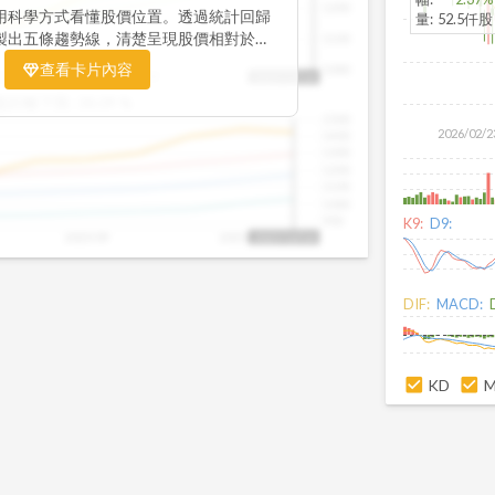
1200
用科學方式看懂股價位置。透過統計回歸
量
:
52.5仟股
製出五條趨勢線，清楚呈現股價相對於長
1100
置。當股價落在上方紅色區間，代表股價
查看卡片內容
1000
25/09
2025/09
2025/10
2025/10/14
、短線可能過熱；反之，若接近下方綠色
盤距離下限:
38.09
%
現被低估的買進機會。五線譜不只是技術
1500
你掌握「合理價帶」與「長期趨勢」的工
2026/02/2
1400
更有依據、更有信心。
1300
1200
1100
1000
900
K9:
D9:
2025/09
2025/10
2025/10/14
DIF:
MACD:
KD