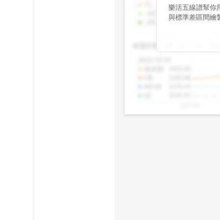
TL
:
1389.94
樂活五線譜幫你
-1SD
:
1349.38
與標準差區間繪
-2SD
:
1308.46
期均衡區間的位
2025/08
20
已偏離長期平均
收盤距離上限:
10.17
%
收
區間，則可能出
分析，更是幫助
2025/10/14
具，讓投資判斷
還原價
:
1425.00
UB
:
1293.46
MA20
:
1170.19
LB
:
1031.91
2025/08