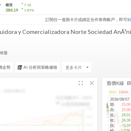
arrow_drop_down
9
櫃買
7.18
arrow_drop_down
384.19
1.83
%
訂閱任一進階卡片或綁定合作券商帳戶，即可
uidora y Comercializadora Norte Sociedad AnÃ³n
7 收盤
價走勢
AI 分析與策略健檢
arrow_drop_down
fullscreen
close
股價K線
：
2025/08/11
5
MA:
10
MA:
決定係數(R²)：
0.815
2026/08/07
以還原股價繪製
開
:
25.00
1500
高
:
25.00
低
:
24.01
1400
收
:
24.30
1300
跌
:
-0.59
幅
:
-2.37%