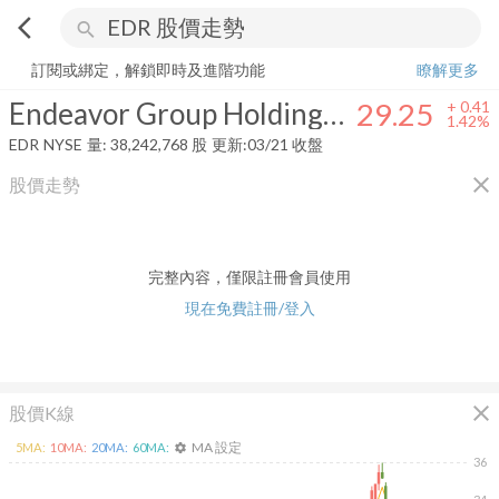
arrow_back_ios
search
Endeavor Group Holdings, Inc.
29.25
+
1.42%
量:
38,242,768
股
訂閱或綁定，解鎖即時及進階功能
瞭解更多
Endeavor Group Holdings, Inc.
29.25
+
0.41
1.42%
EDR
NYSE
量:
38,242,768
股
更新:
03/21 收盤
close
股價走勢
完整內容，僅限註冊會員使用
現在免費註冊/登入
close
股價K線
MA 設定
5
MA:
10
MA:
20
MA:
60
MA:
settings
36