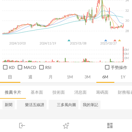
34
32
30
28
2024/10/03
2024/11/19
2025/01/08
2025/02/27
30M
20M
10M
KD
MACD
RSI
手勢操作
日
週
月
1M
3M
6M
1Y
推薦卡片
基本面
技術面
消息面
籌碼面
財務報
新聞
樂活五線譜
三多風向圖
我的筆記
login
dashboard
市場
追蹤
下單
交易
登入