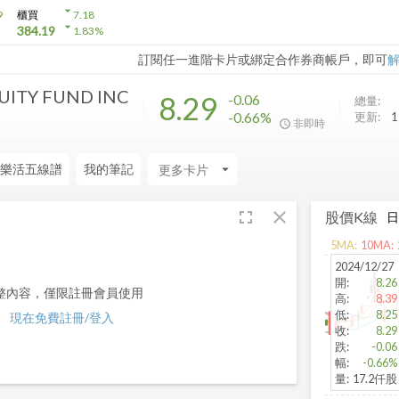
arrow_drop_down
9
櫃買
7.18
arrow_drop_down
384.19
1.83
%
訂閱任一進階卡片或綁定合作券商帳戶，即可
ITY FUND INC
8.29
-0.06
總量:
-0.66%
更新:
1
非即時
樂活五線譜
我的筆記
arrow_drop_down
fullscreen
close
股價K線
5
MA:
10
MA:
2024/12/27
開
:
8.26
整內容，僅限註冊會員使用
高
:
8.39
低
:
8.25
現在免費註冊/登入
收
:
8.29
跌
:
-0.06
幅
:
-0.66%
量
:
17.2仟股