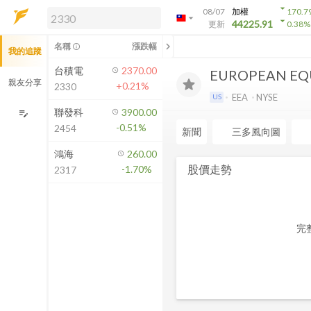
arrow_drop_down
08/07
加權
170.7
arrow_drop_down
arrow_drop_down
解鎖即時行情及進階功能
44225.91
更新
0.38
%
「綁定合作券商帳戶」或「訂閱任一
chevron_left
名稱
漲跌幅
info_outline
我的追蹤
方案」，即可解鎖以下功能：
即時行情
台積電
2370.00
EUROPEAN EQU
即時市況與排行
親友分享
+0.21%
2330
到價通知
EEA
NYSE
US
成交金額熱力圖
聯發科
3900.00
edit_note
-0.51%
2454
前往方案訂閱
新聞
三多風向圖
如何綁定合作券商
鴻海
260.00
股價走勢
-1.70%
2317
完