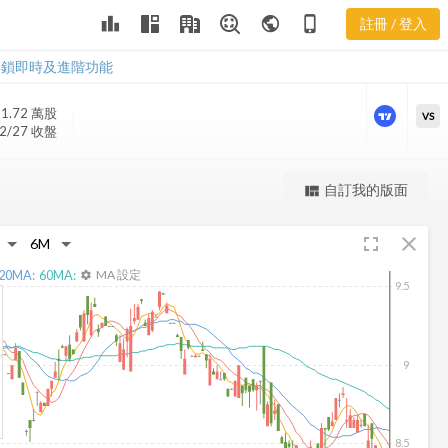
leaderboard
public
phone_iphone
註冊 / 登入
EEA 股價走勢
EEA 股價走勢
解鎖即時及進階功能
1.72 萬
股
VS
2/27 收盤
更強大的進階價量圖表
自訂我的版面
view_quilt
完整內容，僅限註冊會員使用
fullscreen
close
註冊/登入解鎖
20
MA:
60
MA:
MA 設定
settings
9.5
9
8.5