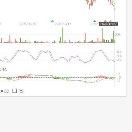
6
2024/08/30
2024/10/17
2024/12/04
2024/12/27
50K
80
50
20
D-M:
0.1
0
-0.1
MACD
RSI