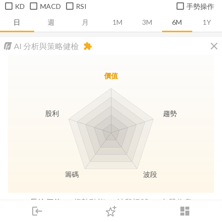
KD
MACD
RSI
手勢操作
日
週
月
1M
3M
6M
1Y
close
AI 分析與策略健檢
extension
價值
股利
趨勢
籌碼
波段
長線價值
趨勢動能
波段訊號
存股收息
login
dashboard
市場
追蹤
下單
交易
登入