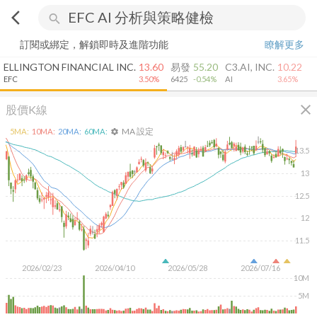
arrow_back_ios
search
訂閱或綁定，解鎖即時及進階功能
瞭解更多
ELLINGTON FINANCIAL INC.
13.60
易發
55.20
C3.AI, INC.
10.22
EFC
3.50%
6425
-0.54%
AI
3.65%
close
股價K線
MA 設定
5
MA:
10
MA:
20
MA:
60
MA:
settings
13.5
13
12.5
12
11.5
2026/02/23
2026/04/10
2026/05/28
2026/07/16
10M
5M