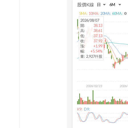
股價K線
5
MA:
10
MA:
20
MA:
60
MA:
settings
2026/08/07
開
:
38.13
高
:
38.61
低
:
37.13
收
:
37.92
漲
:
+1.99
幅
:
+5.54%
量
:
2,927仟股
2026/02/23
2026/
K9:
D9: