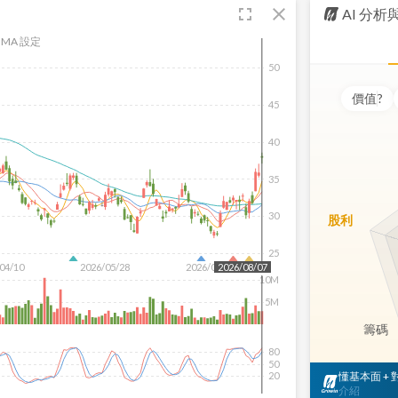
fullscreen
close
AI 分
MA 設定
50
價值
?
45
40
35
30
股利
25
04/10
2026/05/28
2026/07/16
2026/08/07
10M
5M
籌碼
80
50
懂基本面 +
20
介紹