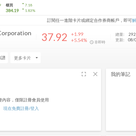
arrow_drop_down
9
櫃買
7.18
arrow_drop_down
384.19
1.83
%
訂閱任一進階卡片或綁定合作券商帳戶，即可
Corporation
37.92
+1.99
總量:
292
+5.54%
更新:
08/
非即時
線譜
arrow_drop_down
fullscreen
close
我的筆記
整內容，僅限註冊會員使用
現在免費註冊/登入