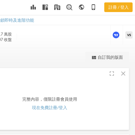
leaderboard
public
phone_iphone
註冊 / 登入
EGO
EGO
解鎖即時及進階功能
.7 萬
股
VS
07 收盤
更強大的進階價量圖表
自訂我的版面
view_quilt
完整內容，僅限註冊會員使用
fullscreen
close
註冊/登入解鎖
完整內容，僅限註冊會員使用
現在免費註冊/登入