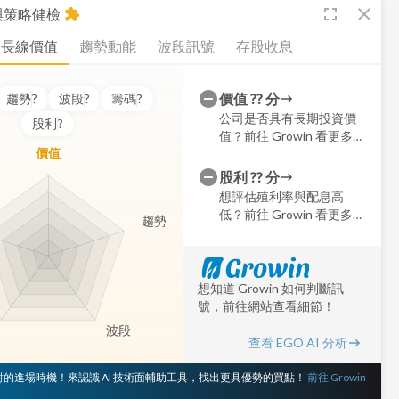
fullscreen
close
析與策略健檢
extension
長線價值
趨勢動能
波段訊號
存股收息
價值
??
分
趨勢
?
波段
?
籌碼
?
公司是否具有長期投資價
股利
?
值？前往 Growin 看更多細
價值
節
股利
??
分
想評估殖利率與配息高
低？前往 Growin 看更多細
趨勢
節
想知道 Growin 如何判斷訊
號，前往網站查看細節！
波段
查看 EGO AI 分析
 對的進場時機！來認識 AI 技術面輔助工具，找出更具優勢的買點！
前往 Growin