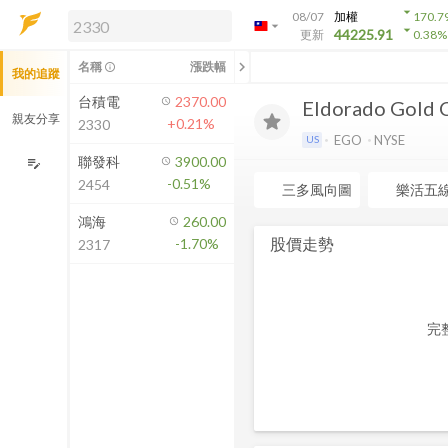
arrow_drop_down
08/07
加權
170.7
arrow_drop_down
arrow_drop_down
解鎖即時行情及進階功能
44225.91
更新
0.38
%
「綁定合作券商帳戶」或「訂閱任一
chevron_left
名稱
漲跌幅
info_outline
我的追蹤
方案」，即可解鎖以下功能：
即時行情
台積電
2370.00
Eldorado Gold 
即時市況與排行
親友分享
+0.21%
2330
到價通知
EGO
NYSE
US
成交金額熱力圖
聯發科
3900.00
edit_note
-0.51%
2454
前往方案訂閱
三多風向圖
樂活五
如何綁定合作券商
鴻海
260.00
股價走勢
-1.70%
2317
完