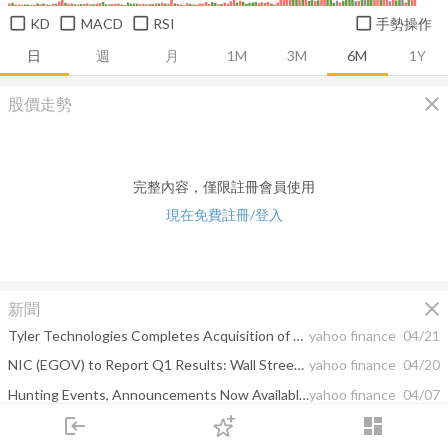
KD
MACD
RSI
手勢操作
日
週
月
1M
3M
6M
1Y
close
股價走勢
完整內容，僅限註冊會員使用
現在免費註冊/登入
close
新聞
Tyler Technologies Completes Acquisition of NIC
yahoo finance
04/21
NIC (EGOV) to Report Q1 Results: Wall Street Expects Earnings Growth
yahoo finance
04/20
Hunting Events, Announcements Now Available on Go Hunt Hawaii
yahoo finance
04/07
login
dashboard
New Digital Platform for Washington Place Provides Enhanced Access to Historic Home in Honolulu
yahoo finance
04/06
市場
追蹤
下單
交易
登入