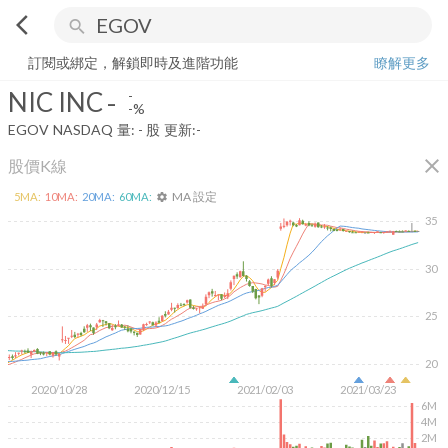
arrow_back_ios
search
NIC INC
-
-%
量:
-
股
訂閱或綁定，解鎖即時及進階功能
瞭解更多
NIC INC
-
-
-%
EGOV
NASDAQ
量:
-
股
更新:
-
close
股價K線
MA 設定
5
MA:
10
MA:
20
MA:
60
MA:
settings
35
30
25
20
2020/10/28
2020/12/15
2021/02/03
2021/03/23
6M
4M
2M