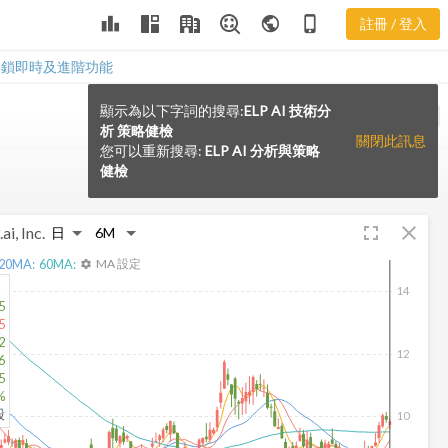
leaderboard
public
phone_iphone
註冊 / 登入
解鎖即時及進階功能
顯示為以下字詞的搜尋:
ELP AI 技術分
VS
析 策略健檢
關閉此訊息
您可以重新搜尋:
ELP AI 分析與策略
健檢
fullscreen
close
ai, Inc.
20
MA:
60
MA:
MA 設定
settings
14
5
5
2
12
6
5
%
股
10