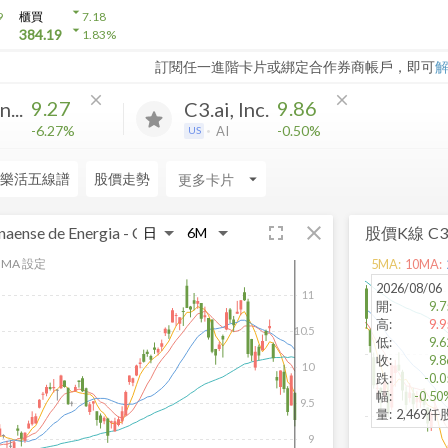
arrow_drop_down
9
櫃買
7.18
arrow_drop_down
384.19
1.83
%
訂閱任一進階卡片或綁定合作券商帳戶，即可
close
close
9.27
9.86
...
C3.ai, Inc.
-6.27%
-0.50%
AI
US
樂活五線譜
股價走勢
arrow_drop_down
fullscreen
close
aense de Energia - COPEL
股價K線
C3.
MA 設定
5
MA:
10
MA:
2026/08/06
11
開
:
9.7
高
:
9.9
10.5
低
:
9.6
收
:
9.8
10
跌
:
-0.0
幅
:
-0.50
9.5
量
:
2,469仟
9