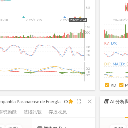
8.5
08/28
2025/10/15
2025/12/02
2026/02/2
2025/12/24
1M
500K
K9:
D9:
80
50
20
DIF:
MACD:
0.2
0
-0.2
KD
fullscreen
close
panhia Paranaense de Energia - COPEL
AI 分
extension
趨勢動能
波段訊號
存股收息