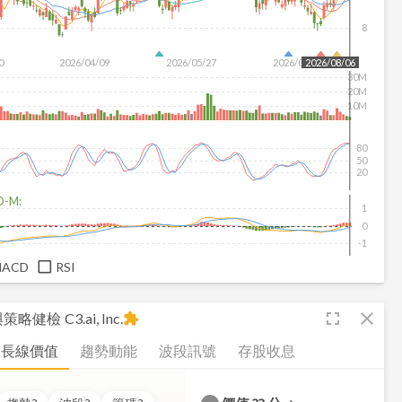
8
0
2026/04/09
2026/05/27
2026/07/15
2026/08/06
30M
20M
10M
80
50
20
D-M:
1
0
-1
MACD
RSI
fullscreen
close
析與策略健檢
C3.ai, Inc.
extension
長線價值
趨勢動能
波段訊號
存股收息