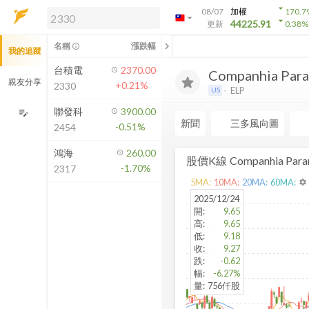
arrow_drop_down
08/07
加權
170.7
arrow_drop_down
arrow_drop_down
解鎖即時行情及進階功能
44225.91
更新
0.38
%
「綁定合作券商帳戶」或「訂閱任一
chevron_left
名稱
漲跌幅
info_outline
我的追蹤
方案」，即可解鎖以下功能：
即時行情
台積電
2370.00
Companhia Paran
即時市況與排行
親友分享
+0.21%
2330
ELP
US
到價通知
成交金額熱力圖
聯發科
3900.00
edit_note
新聞
三多風向圖
-0.51%
2454
前往方案訂閱
如何綁定合作券商
鴻海
260.00
股價K線
Companhia Paran
-1.70%
2317
5
MA:
10
MA:
20
MA:
60
MA:
settings
2025/12/24
開
:
9.65
高
:
9.65
低
:
9.18
收
:
9.27
跌
:
-0.62
幅
:
-6.27%
量
:
756仟股