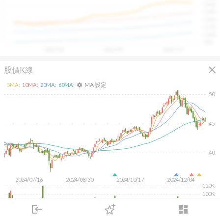
1400
具，讓投資判斷更有依據、更有信心。
1300
1200
1100
1000
900
2025/08
2025/09
2025/10
close
股價K線
MA 設定
5
MA:
10
MA:
20
MA:
60
MA:
settings
50
45
40
2024/07/16
2024/08/30
2024/10/17
2024/12/04
150K
100K
50K
login
dashboard
市場
追蹤
下單
交易
登入
KD
MACD
RSI
手勢操作