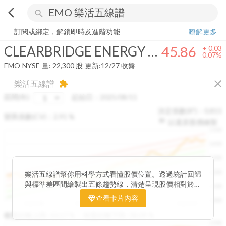
arrow_back_ios
search
CLEARBRIDGE ENERGY MIDSTREAM OPPORTUNITY FUND INC
45
訂閱或綁定，解鎖即時及進階功能
瞭解更多
CLEARBRIDGE ENERGY MIDSTREAM OPPORTUNITY FUND INC
45.86
+
0.03
0.07%
EMO
NYSE
量:
22,300
股
更新:
12/27 收盤
close
樂活五線譜
extension
區間(年)
起始日：
2025/08/11
決定係數(R²)：
0.815
變異係數(CV)：
2.91
%
以還原股價繪製
1500
1400
1300
1200
樂活五線譜幫你用科學方式看懂股價位置。透過統計回歸
與標準差區間繪製出五條趨勢線，清楚呈現股價相對於長
1100
期均衡區間的位置。當股價落在上方紅色區間，代表股價
查看卡片內容
1000
已偏離長期平均、短線可能過熱；反之，若接近下方綠色
2025/08
2025/09
2025/09
2025/10
區間，則可能出現被低估的買進機會。五線譜不只是技術
收盤距離上限:
10.17
%
收盤距離下限:
38.09
%
1500
分析，更是幫助你掌握「合理價帶」與「長期趨勢」的工