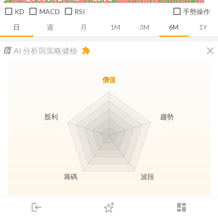
KD
MACD
RSI
手勢操作
日
週
月
1M
3M
6M
1Y
close
AI 分析與策略健檢
extension
價值
股利
趨勢
籌碼
波段
長線價值
趨勢動能
波段訊號
存股收息
login
dashboard
市場
追蹤
下單
交易
登入