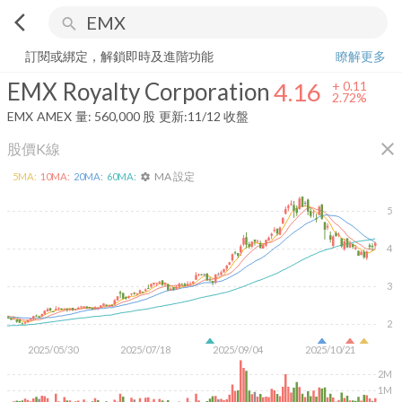
arrow_back_ios
search
EMX Royalty Corporation
4.16
+
2.72%
量:
560,000
股
訂閱或綁定，解鎖即時及進階功能
瞭解更多
EMX Royalty Corporation
4.16
+
0.11
2.72%
EMX
AMEX
量:
560,000
股
更新:
11/12 收盤
close
股價K線
MA 設定
5
MA:
10
MA:
20
MA:
60
MA:
settings
5
4
3
2
2025/05/30
2025/07/18
2025/09/04
2025/10/21
2M
1M