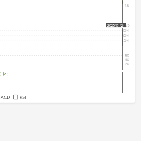
4.8
2025/04/24
2025/04/24
30M
20M
10M
80
50
20
D-M:
MACD
RSI