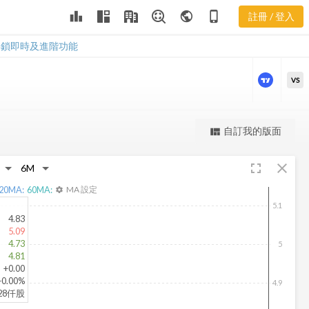
ENIA 股價走
leaderboard
public
phone_iphone
註冊 / 登入
勢
ENIA 股價走勢
解鎖即時及進階功能
VS
更強大的進階價量圖表
自訂我的版面
view_quilt
完整內容，僅限註冊會員使用
fullscreen
close
註冊/登入解鎖
20
MA:
60
MA:
MA 設定
settings
5.1
4.83
5.09
4.73
5
4.81
+0.00
+0.00%
4.9
828仟股