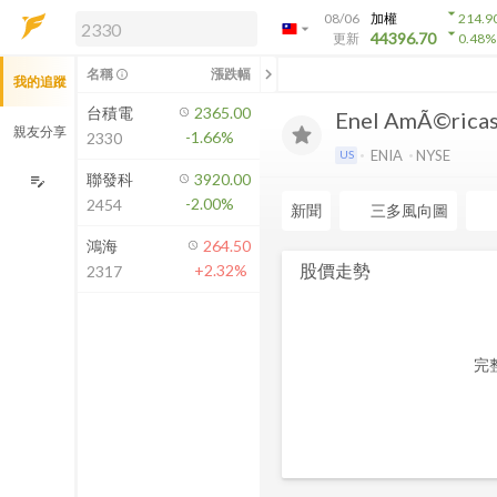
arrow_drop_down
08/06
加權
214.9
arrow_drop_down
arrow_drop_down
解鎖即時行情及進階功能
44396.70
更新
0.48
%
「綁定合作券商帳戶」或「訂閱任一
chevron_left
名稱
漲跌幅
info_outline
我的追蹤
方案」，即可解鎖以下功能：
即時行情
台積電
2365.00
Enel AmÃ©ricas
即時市況與排行
親友分享
-1.66%
2330
到價通知
ENIA
NYSE
US
成交金額熱力圖
聯發科
3920.00
edit_note
-2.00%
2454
前往方案訂閱
新聞
三多風向圖
如何綁定合作券商
鴻海
264.50
股價走勢
+2.32%
2317
完