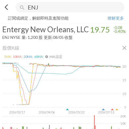
arrow_back_ios
search
Entergy New Orleans, LLC
19.75
-0.40%
量:
1,200
股
訂閱或綁定，解鎖即時及進階功能
瞭解更多
Entergy New Orleans, LLC
19.75
-0.08
-0.40%
ENJ
NYSE
量:
1,200
股
更新:
08/05 收盤
close
股價K線
MA 設定
5
MA:
10
MA:
20
MA:
60
MA:
settings
20
15
10
5
2026/02/17
2026/04/06
2026/05/22
2026/07/13
20K
10K