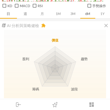
KD
MACD
RSI
手勢操作
日
週
月
1M
3M
6M
1Y
close
AI 分析與策略健檢
extension
價值
股利
趨勢
籌碼
波段
長線價值
趨勢動能
波段訊號
存股收息
login
dashboard
市場
追蹤
下單
交易
登入