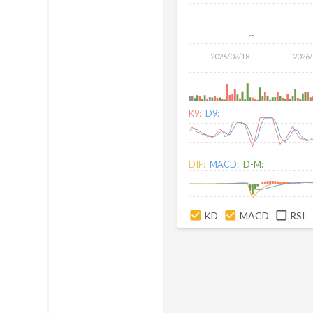
2026/02/18
2026/
K9:
D9:
DIF:
MACD:
D-M:
KD
MACD
RSI