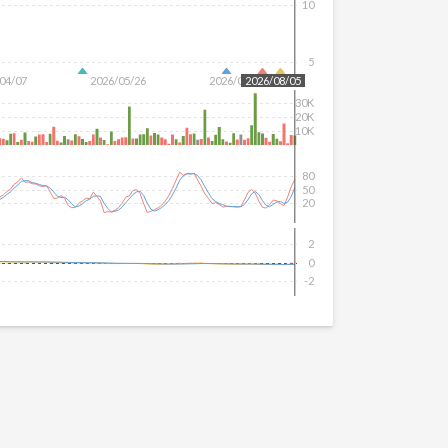
10
5
04/07
2026/05/26
2026/07/14
2026/08/05
30K
20K
10K
80
50
20
2
0
-2