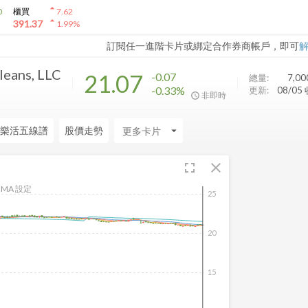
arrow_drop_up
0
櫃買
7.62
arrow_drop_up
391.37
1.99
%
訂閱任一進階卡片或綁定合作券商帳戶，即可
leans, LLC
21.07
-0.07
總量:
7,0
-0.33%
更新:
08/05
非即時
樂活五線譜
股價走勢
arrow_drop_down
fullscreen
close
MA 設定
25
20
15