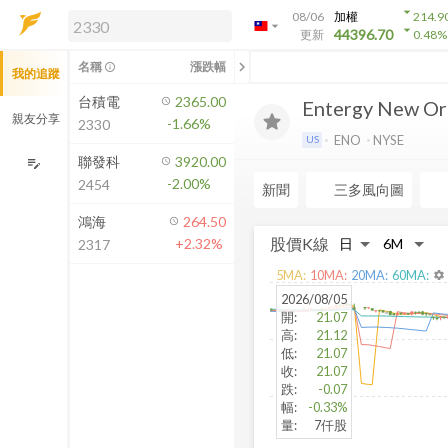
arrow_drop_down
08/06
加權
214.9
arrow_drop_down
arrow_drop_down
解鎖即時行情及進階功能
44396.70
更新
0.48
%
「綁定合作券商帳戶」或「訂閱任一
chevron_left
名稱
漲跌幅
info_outline
我的追蹤
方案」，即可解鎖以下功能：
即時行情
台積電
2365.00
Entergy New Or
即時市況與排行
親友分享
-1.66%
2330
到價通知
ENO
NYSE
US
成交金額熱力圖
聯發科
3920.00
edit_note
-2.00%
2454
前往方案訂閱
新聞
三多風向圖
如何綁定合作券商
鴻海
264.50
股價K線
+2.32%
2317
5
MA:
10
MA:
20
MA:
60
MA:
settings
2026/08/05
開
:
21.07
高
:
21.12
低
:
21.07
收
:
21.07
跌
:
-0.07
幅
:
-0.33%
量
:
7仟股