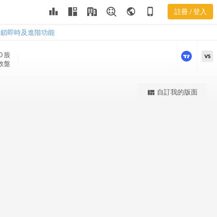
leaderboard
public
phone_iphone
註冊 / 登入
ENO 股價K線
ENO 股價K線
解鎖即時及進階功能
00
股
VS
 收盤
更強大的進階價量圖表
自訂我的版面
view_quilt
完整內容，僅限註冊會員使用
註冊/登入解鎖